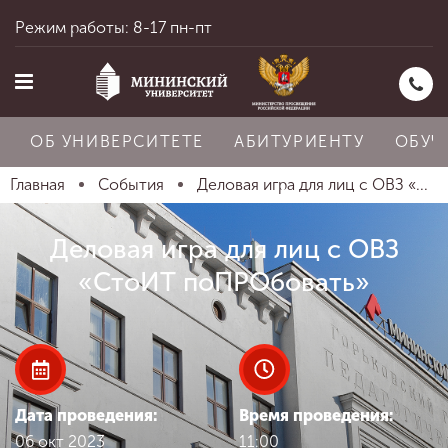
Режим работы: 8-17 пн-пт
ОБ УНИВЕРСИТЕТЕ
АБИТУРИЕНТУ
ОБУЧ
Главная
События
Деловая игра для лиц с ОВЗ «...
Главная
Деловая игра для лиц с ОВЗ
«СтоИТ поПРОбовать»
Об университете
Абитуриенту
Дата проведения:
Время проведения:
06 окт 2023
11:00