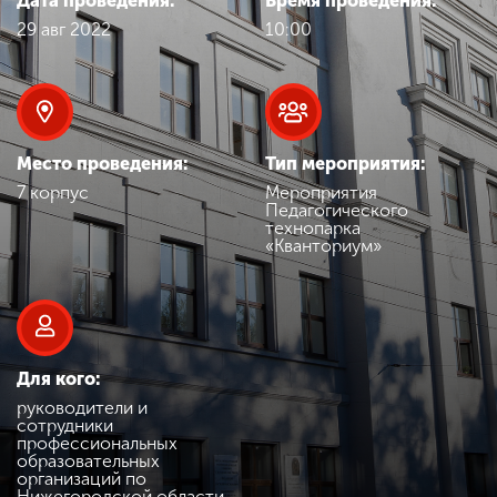
Дата проведения:
Время проведения:
Обучение
29 авг 2022
10:00
Наука
Международная
Место проведения:
Тип мероприятия:
деятельность
7 корпус
Мероприятия
Педагогического
технопарка
«Кванториум»
Другие виды
деятельности
Студенческая жизнь
Для кого:
руководители и
сотрудники
Сведения об
профессиональных
образовательной
образовательных
организаций по
организации
Нижегородской области