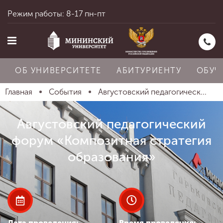
Режим работы: 8-17 пн-пт
ОБ УНИВЕРСИТЕТЕ
АБИТУРИЕНТУ
ОБУЧ
Главная
События
Августовский педагогическ...
Главная
Августовский педагогический
форум «Композитная стратегия
Об университете
образования»
Абитуриенту