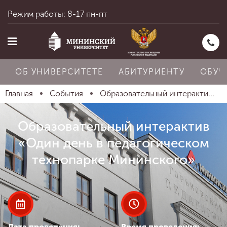
Режим работы: 8-17 пн-пт
ОБ УНИВЕРСИТЕТЕ
АБИТУРИЕНТУ
ОБУЧ
Главная
События
Образовательный интеракти...
Главная
Образовательный интерактив
«Один день в педагогическом
Об университете
технопарке Мининского»
Абитуриенту