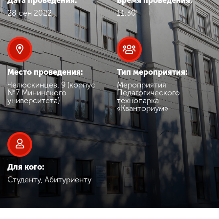
Дата проведения:
Время проведения:
Обучение
28 сен 2022
11:30
Наука
Международная
Место проведения:
Тип мероприятия:
деятельность
Челюскинцев, 9 (корпус
Мероприятия
№7 Мининского
Педагогического
университета)
технопарка
«Кванториум»
Другие виды
деятельности
Студенческая жизнь
Для кого:
Студенту, Абитуриенту
Сведения об
образовательной
организации