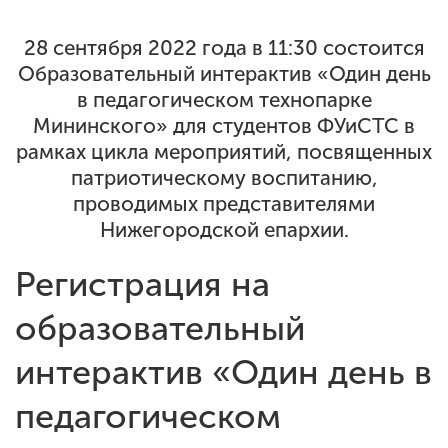
28 сентября 2022 года в 11:30 состоится
ENG
SPN
CHI
Образовательный интерактив «Один день
в педагогическом технопарке
Мининского» для студентов ФУиСТС в
рамках цикла мероприятий, посвященных
Приемная
патриотическому воспитанию,
комиссия
+7 (831) 262-26-20
проводимых представителями
Нижегородской епархии.
Регистрация на
образовательный
интерактив «Один день в
педагогическом