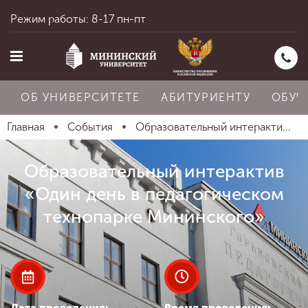
Режим работы: 8-17 пн-пт
ОБ УНИВЕРСИТЕТЕ
АБИТУРИЕНТУ
ОБУЧ
Главная
События
Образовательный интеракти...
Главная
Образовательный интерактив
«Один день в педагогическом
Об университете
технопарке Мининского»
Абитуриенту