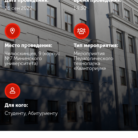
Дата проведения:
Время проведения:
Обучение
26 сен 2022
14:30
Наука
Международная
Место проведения:
Тип мероприятия:
деятельность
Челюскинцев, 9 (корпус
Мероприятия
№7 Мининского
Педагогического
университета)
технопарка
«Кванториум»
Другие виды
деятельности
Студенческая жизнь
Для кого:
Студенту, Абитуриенту
Сведения об
образовательной
организации