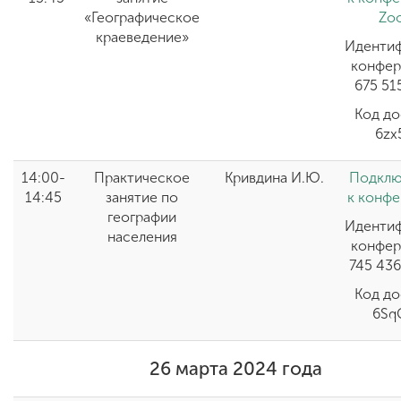
«Географическое
Zo
краеведение»
Иденти
конфер
675 51
Код до
6zx
14:00-
Практическое
Кривдина И.Ю.
Подклю
14:45
занятие по
к конф
географии
Иденти
населения
конфер
745 43
Код до
6Sq
26 марта 2024 года