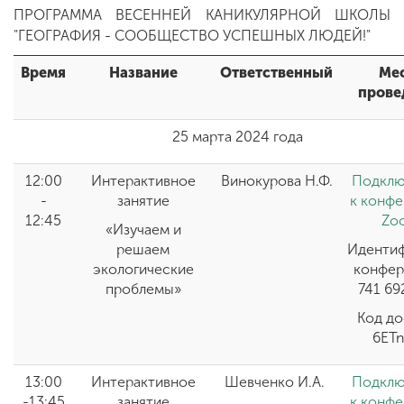
ПРОГРАММА ВЕСЕННЕЙ КАНИКУЛЯРНОЙ ШКОЛЫ
"ГЕОГРАФИЯ - СООБЩЕСТВО УСПЕШНЫХ ЛЮДЕЙ!"
ENG
SPN
CHI
Время
Название
Ответственный
Ме
прове
25 марта 2024 года
Приемная
комиссия
12:00
Интерактивное
Винокурова Н.Ф.
Подклю
+7 (831) 262-26-20
-
занятие
к конф
12:45
Zo
«Изучаем и
решаем
Иденти
экологические
конфер
проблемы»
741 69
Код до
6ET
13:00
Интерактивное
Шевченко И.А.
Подклю
-13:45
занятие
к конф