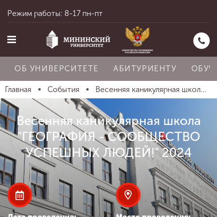
Режим работы: 8-17 пн-пт
ОБ УНИВЕРСИТЕТЕ
АБИТУРИЕНТУ
ОБУЧ
Главная
События
Весенняя каникулярная школ...
Главная
Весенняя каникулярная школа
"ГЕОГРАФИЯ - СООБЩЕСТВО
Об университете
УСПЕШНЫХ ЛЮДЕЙ!" 2024
Абитуриенту