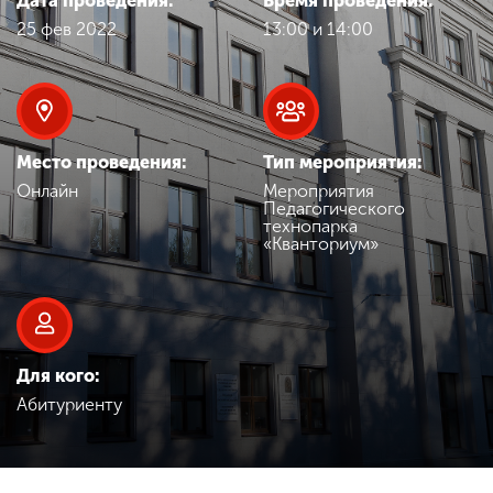
Дата проведения:
Время проведения:
Обучение
25 фев 2022
13:00 и 14:00
Наука
Международная
Место проведения:
Тип мероприятия:
деятельность
Онлайн
Мероприятия
Педагогического
технопарка
«Кванториум»
Другие виды
деятельности
Студенческая жизнь
Для кого:
Абитуриенту
Сведения об
образовательной
организации