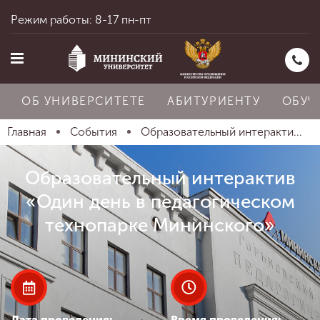
Режим работы: 8-17 пн-пт
ОБ УНИВЕРСИТЕТЕ
АБИТУРИЕНТУ
ОБУЧ
Главная
События
Образовательный интеракти...
Главная
Образовательный интерактив
«Один день в педагогическом
Об университете
технопарке Мининского»
Абитуриенту