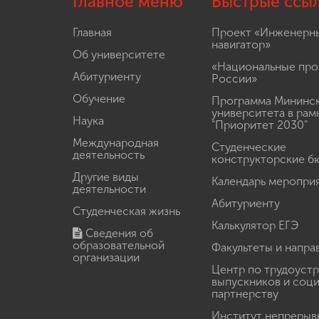
Главное меню
Быстрые ссы
Главная
Проект «Инженерн
навигатор»
Об университете
«Национальные про
Абитуриенту
России»
Обучение
Программа Мининс
университета в рам
Наука
"Приоритет 2030"
Международная
Студенческие
деятельность
конструкторские б
Другие виды
Календарь меропри
деятельности
Абитуриенту
Студенческая жизнь
Калькулятор ЕГЭ
Сведения об
образовательной
Факультеты и напра
организации
Центр по трудоуст
выпускников и соц
партнерству
Институт непрерыв