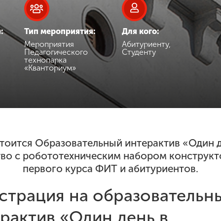
:
Тип мероприятия:
Для кого:
Мероприятия
Абитуриенту,
Педагогического
Студенту
технопарка
«Кванториум»
остоится Образовательный интерактив «Один 
во с робототехническим набором конструкто
первого курса ФИТ и абитуриентов.
страция на образовательн
рактив «Один день в