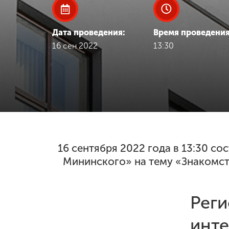
Международная
деятельность
Дата проведения:
Время проведения
16 сен 2022
13:30
Другие виды
деятельности
Студенческая
жизнь
Сведения об
16 сентября 2022 года в 13:30 с
образовательной
Мининского» на тему «Знакомст
организации
Реги
Приемная
комиссия
+7 (831) 262-26-20
инте