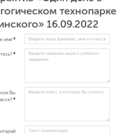
гогическом технопарке
нского» 16.09.2022
е имя
*
итесь?
*
аком Вы
ассе?
*
нтарий