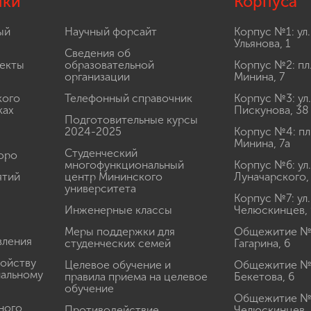
лки
Корпуса
ый
Научный форсайт
Корпус №1: ул.
Ульянова, 1
Сведения об
екты
образовательной
Корпус №2: пл
организации
Минина, 7
кого
Телефонный справочник
Корпус №3: ул.
ках
Пискунова, 38
Подготовительные курсы
2024-2025
Корпус №4: пл
Минина, 7а
Студенческий
юро
многофункциональный
Корпус №6: ул.
ятий
центр Мининского
Луначарского,
университета
Корпус №7: ул.
Инженерные классы
Челюскинцев, 
Меры поддержки для
Общежитие № 1
вления
студенческих семей
Гагарина, 6
ройству
Целевое обучение и
Общежитие № 2
иальному
правила приема на целевое
Бекетова, 6
обучение
Общежитие № 3
ного
Противодействие
Челюскинцев, 