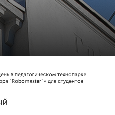
день в педагогическом технопарке
ра “Robomaster”» для студентов
ый