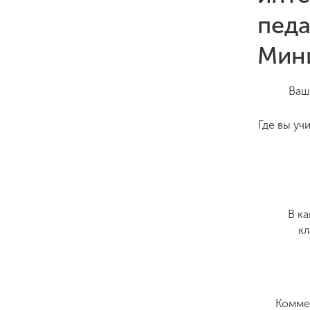
педа
Мини
Ваш
Где вы уч
В к
кл
Комме