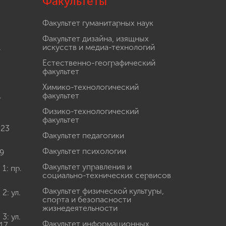
Факультеты
Факультет гуманитарных наук
Факультет дизайна, изящных
.
искусств и медиа-технологий
Естественно-географический
факультет
Химико-технологический
.
факультет
Физико-технологический
факультет
 23
Факультет педагогики
Факультет психологии
9
Факультет управления и
: пр.
социально-технических сервисов
Факультет физической культуры,
: ул.
спорта и безопасности
жизнедеятельности
: ул.
Факультет информационных
17