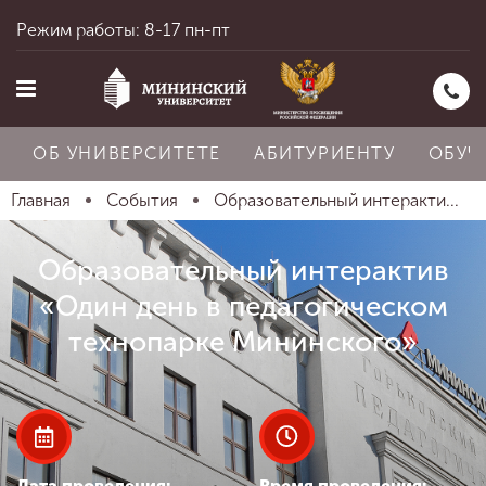
Режим работы: 8-17 пн-пт
ОБ УНИВЕРСИТЕТЕ
АБИТУРИЕНТУ
ОБУЧ
Главная
События
Образовательный интеракти...
Главная
Образовательный интерактив
«Один день в педагогическом
Об университете
технопарке Мининского»
Абитуриенту