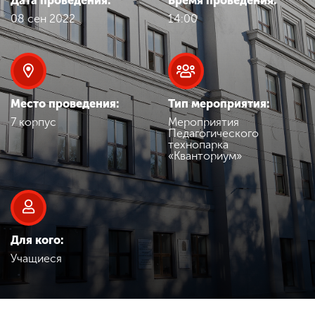
Дата проведения:
Время проведения:
Обучение
08 сен 2022
14:00
Наука
Международная
Место проведения:
Тип мероприятия:
деятельность
7 корпус
Мероприятия
Педагогического
технопарка
«Кванториум»
Другие виды
деятельности
Студенческая жизнь
Для кого:
Учащиеся
Сведения об
образовательной
организации