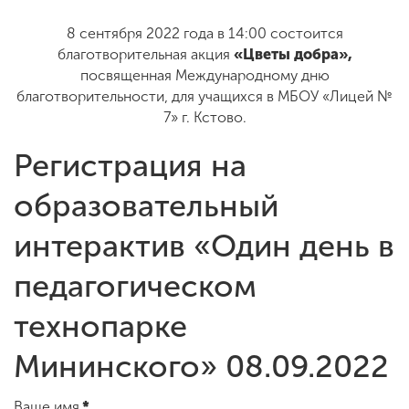
8 сентября 2022 года в 14:00 состоится
благотворительная акция
«Цветы добра»,
ENG
SPN
CHI
посвященная Международному дню
благотворительности, для учащихся в МБОУ «Лицей №
7» г. Кстово.
Приемная
Регистрация на
комиссия
+7 (831) 262-26-20
образовательный
интерактив «Один день в
педагогическом
технопарке
Мининского» 08.09.2022
Ваше имя
*