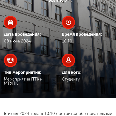
Обучение
Наука
Дата проведения:
Время проведения:
Международная
08 июнь 2024
10:10
деятельность
Другие виды
деятельности
Тип мероприятия:
Для кого:
Мероприятия ПТК и
Студенту
МТУПК
Студенческая жизнь
Сведения об
образовательной
организации
8 июня 2024 года в 10:10 состоится образовательный