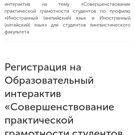
интерактив на тему «Совершенствование
практической грамотности студентов по профилю
«Иностранный (английский) язык и Иностранный
ENG
SPN
CHI
(китайский) язык» для студентов лингвистического
факультета.
Приемная
комиссия
+7 (831) 262-26-20
Регистрация на
Образовательный
интерактив
«Совершенствование
практической
грамотности студентов