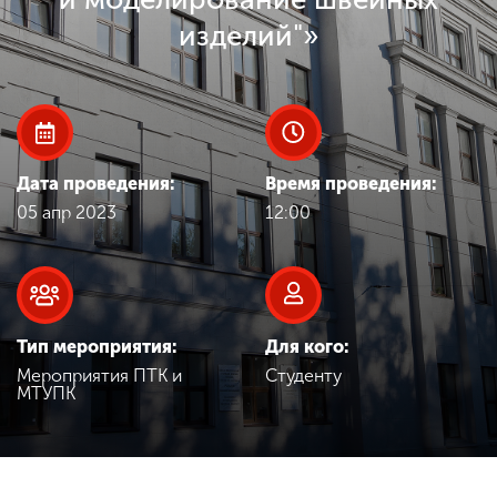
Обучение
изделий"»
Наука
Международная
деятельность
Дата проведения:
Время проведения:
05 апр 2023
12:00
Другие виды
деятельности
Тип мероприятия:
Для кого:
Студенческая жизнь
Мероприятия ПТК и
Студенту
МТУПК
Сведения об
образовательной
организации