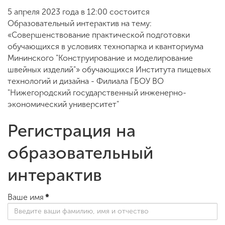
5 апреля 2023 года в 12:00 состоится
Образовательный интерактив на тему:
ENG
SPN
CHI
«Совершенствование практической подготовки
обучающихся в условиях технопарка и кванториума
Мининского "Конструирование и моделирование
швейных изделий"» обучающихся Института пищевых
технологий и дизайна - Филиала ГБОУ ВО
Приемная
комиссия
"Нижегородский государственный инженерно-
+7 (831) 262-26-20
экономический университет"
Регистрация на
образовательный
интерактив
Ваше имя
*