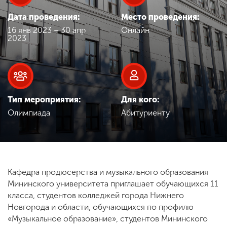
Обучение
Дата проведения:
Место проведения:
16 янв 2023 – 30 апр
Онлайн
Наука
2023
Международная
деятельность
Тип мероприятия:
Для кого:
Олимпиада
Абитуриенту
Другие виды
деятельности
Студенческая жизнь
Кафедра продюсерства и музыкального образования
Мининского университета приглашает обучающихся 11
класса, студентов колледжей города Нижнего
Сведения об
Новгорода и области, обучающихся по профилю
образовательной
«Музыкальное образование», студентов Мининского
организации