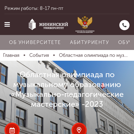
Режим работы: 8-17 пн-пт
ОБ УНИВЕРСИТЕТЕ
АБИТУРИЕНТУ
ОБУЧ
Главная
События
Областная олимпиада по муз...
Главная
Областная олимпиада по
музыкальному образованию
«Музыкально-педагогические
Об университете
мастерские» -2023
Абитуриенту