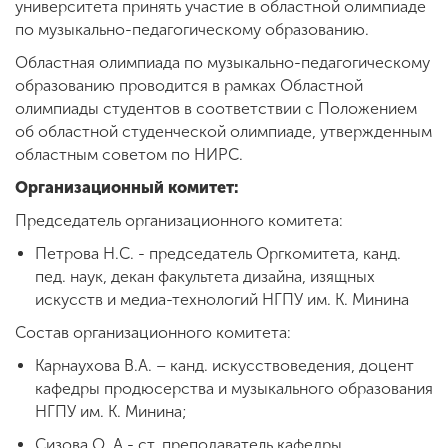
университета принять участие в областной олимпиаде
по музыкально-педагогическому образованию.
Областная олимпиада по музыкально-педагогическому
ENG
SPN
CHI
образованию проводится в рамках Областной
олимпиады студентов в соответствии с Положением
об областной студенческой олимпиаде, утвержденным
областным советом по НИРС.
Приемная
комиссия
Организационный комитет:
+7 (831) 262-26-20
Председатель организационного комитета:
Петрова Н.С. - председатель Оргкомитета, канд.
пед. наук, декан факультета дизайна, изящных
искусств и медиа-технологий НГПУ им. К. Минина
Состав организационного комитета:
Карнаухова В.А. – канд. искусствоведения, доцент
кафедры продюсерства и музыкального образования
НГПУ им. К. Минина;
Сизова О. А.- ст. преподаватель кафедры