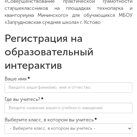
«Совершенствование практической грамотности
старшеклассников на площадках технопарка и
кванториума Мининского» для обучающихся МБОУ
ENG
SPN
CHI
«Запрудновская средняя школа» г. Кстово
Регистрация на
образовательный
Приемная
комиссия
+7 (831) 262-26-20
интерактив
Ваше имя
*
Где вы учитесь?
*
Выберите класс, в котором вы учитесь
*