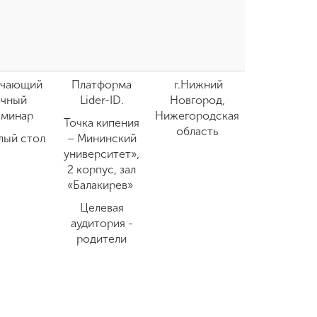
чающий
Платформа
г.Нижний
очный
Lider-ID.
Новгород,
еминар
Нижегородская
Точка кипения
область
лый стол
– Мининский
университет»,
2 корпус, зал
«Балакирев»
Целевая
аудитория -
родители