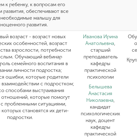
 к ребенку, к вопросам его
и развития, обеспечивают все
, необходимые малышу для
ноценного развития.
ый возраст - возраст новых
Иванова Ирина
Обу
еских особенностей, возраст
Анатольевна
,
ства взрослости, потребности
старший
с
ослым. Обучающий вебинар
преподаватель
Круг
роль семейного воспитания в
кафедры
ании личности подростка;
практической
ся ошибки, которые родители
психологии
 взаимодействии с подростком;
Белышева
со способами выстраивания
Анастасия
 отношений, которые помогут
Николаевна
,
 с проблемными ситуациями,
кандидат
 которых становятся их дети-
психологических
подростки.
наук, доцент
кафедры
практической