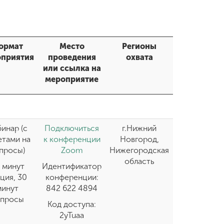
ормат
Место
Регионы
приятия
проведения
охвата
или ссылка на
мероприятие
инар (с
Подключиться
г.Нижний
етами на
к конференции
Новгород,
просы)
Zoom
Нижегородская
область
 минут
Идентификатор
ция, 30
конференции:
минут
842 622 4894
опросы
Код доступа:
2yTuaa