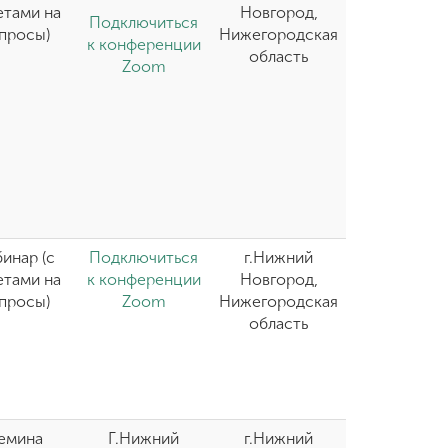
етами на
Новгород,
Подключиться
просы)
Нижегородская
к конференции
область
Zoom
инар (с
Подключиться
г.Нижний
етами на
к конференции
Новгород,
просы)
Zoom
Нижегородская
область
емина
Г.Нижний
г.Нижний