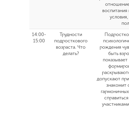
отношением
воспитания 
условия
пол
14:00-
Трудности
Подростков
15:00
подросткового
психологич
возраста. Что
рождения чув
делать?
быть взр
показывает 
формиров
раскрывают
допускают при
знакомит 
гармоничных
справиться
участниками