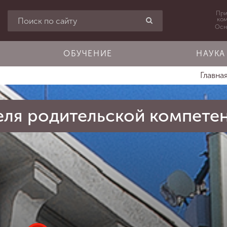
При
ко
Осн
ОБУЧЕНИЕ
НАУКА
Главна
еля родительской компете