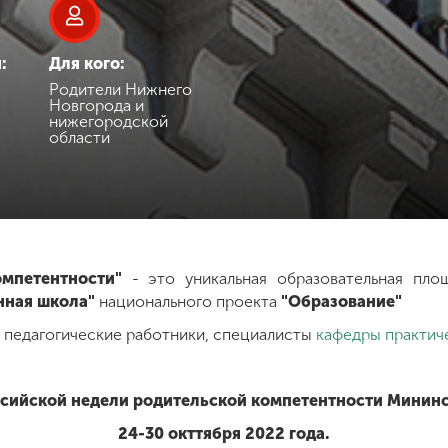
:
Для кого:
Родители Нижнего
Новгорода и
нижегородской
области
омпетентности"
- это уникальная образовательная пло
нная школа"
национального проекта
"Образование"
 педагогические работники, специалисты
кафедры практич
сийской недели родительской компетентности Мининс
24-30 окттября 2022 года.