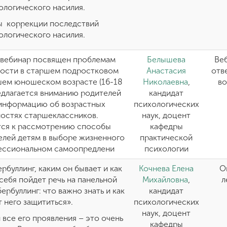
ологического насилия.
 коррекции последствий
ологического насилия.
вебинар посвящен проблемам
Белышева
Веб
ности в старшем подростковом
Анастасия
отв
дшем юношеском возрасте (16-18
Николаевна
,
в
редлагается вниманию родителей
кандидат
 информацию об возрастных
психологических
остях старшеклассников.
наук, доцент
ся к рассмотрению способы
кафедры
лей детям в выборе жизненного
практической
ессиональном самоопредлени
психологии
рбуллинг, каким он бывает и как
Кочнева Елена
О
себя пойдет речь на панельной
Михайловна
,
л
ербуллинг: что важно знать и как
кандидат
т него защититься».
психологических
наук, доцент
 все его проявления – это очень
кафедры