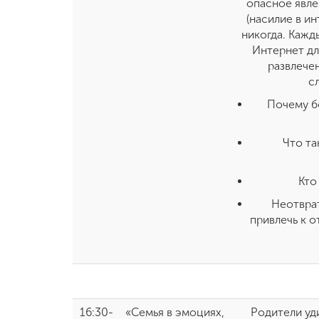
опасное явле
(насилие в ин
никогда. Кажд
Интернет дл
развлече
с
Почему б
Что та
Кто
Неотврат
привлечь к о
16:30-
«Семья в эмоциях,
Родители уди