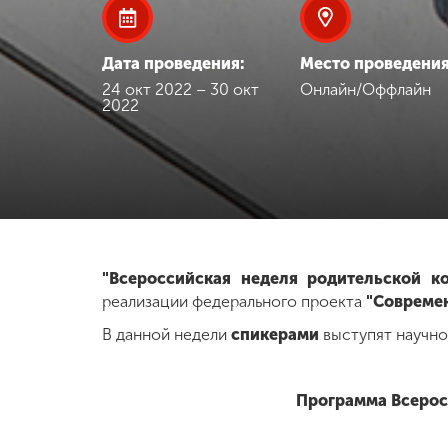
Международная
деятельность
Дата проведения:
Место проведения
24 окт 2022 – 30 окт
Онлайн/Оффлайн
2022
Другие виды
деятельности
Студенческая
жизнь
"Всероссийская неделя родительской к
Сведения об
реализации федерального проекта
"Совреме
образовательной
организации
В данной недели
спикерами
выступят научно
Приемная
Программа Всерос
комиссия
+7 (831) 262-26-20