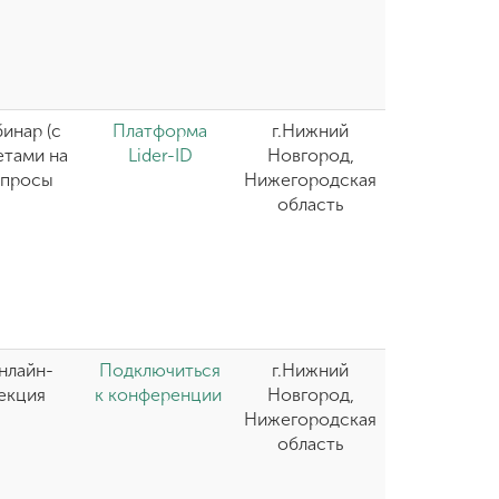
инар (с
Платформа
г.Нижний
етами на
Lider-ID
Новгород,
опросы
Нижегородская
область
нлайн-
Подключиться
г.Нижний
екция
к конференции
Новгород,
Нижегородская
область