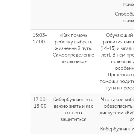
псих
Способы
псих
15:03-
«Как помочь
Обучающий 
17:00
ребенку выбрать
развития лич
жизненный путь.
(14-15) и мла
Самоопределение
лет). В нем п
школьника»
полезная
особенн
Предлагают
помощи родите
пути и проф
17:00-
Кибербуллинг: что
Что такое кибе
18:00
важно знать и как
обезопасить 
от него
дискуссии «Киб
защититься
о
Кибербуллинг и