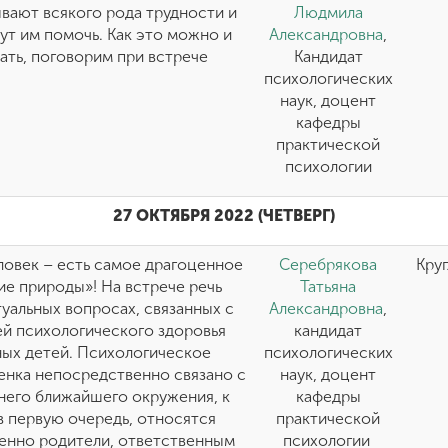
вают всякого рода трудности и
Людмила
ут им помочь. Как это можно и
Александровна
,
ать, поговорим при встрече
Кандидат
психологических
наук, доцент
кафедры
практической
психологии
27 ОКТЯБРЯ 2022 (ЧЕТВЕРГ)
овек – есть самое драгоценное
Серебрякова
Круг
е природы»! На встрече речь
Татьяна
туальных вопросах, связанных с
Александровна
,
й психологического здоровья
кандидат
ых детей. Психологическое
психологических
енка непосредственно связано с
наук, доцент
него ближайшего окружения, к
кафедры
в первую очередь, относятся
практической
енно родители, ответственным
психологии