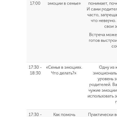
17:00
эмоции в семье»
понимает, поч
И сами родител
часто, запреща
что неверно.
свои 
Встреча может
готов выстро
со
17:30 -
«Семья в эмоциях.
Одну из 
18:30
Что делать?»
эмоциональн
уровень 
родителей. Ва
чужие эмоции 
использовать 
17:30 -
Как помочь
Практически вс