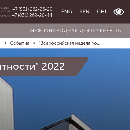
емная
+7 (831) 262-26-20
ENG
SPN
CHI
миссия
+7 (831) 262-20-44
овной
МЕЖДУНАРОДНАЯ ДЕЯТЕЛЬНОСТЬ
я
События
"Всероссийская неделя ро...
нтности" 2022