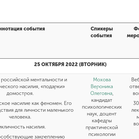
ннотация события
Спикеры
Ф
события
меро
25 ОКТЯБРЯ 2022 (ВТОРНИК)
 российской ментальности и
Мохова
Веб
ческого насилия, «подарки»
Вероника
отв
домостроя.
Олеговна
,
во
кандидат
кое насилие как феномен. Его
30
психологических
ствия для личности маленького
лек
наук, доцент
человека.
кафедры
в
кличность насилия.
практической
психологии
особствующие закреплению