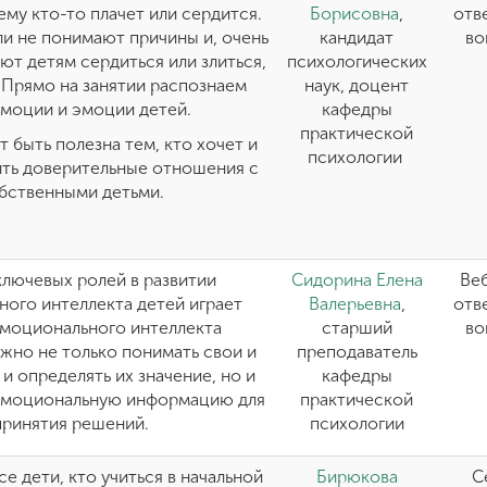
ему кто-то плачет или сердится.
Борисовна
,
отв
и не понимают причины и, очень
кандидат
во
ют детям сердиться или злиться,
психологических
 Прямо на занятии распознаем
наук, доцент
эмоции и эмоции детей.
кафедры
практической
 быть полезна тем, кто хочет и
психологии
ить доверительные отношения с
бственными детьми.
ключевых ролей в развитии
Сидорина Елена
Веб
ого интеллекта детей играет
Валерьевна
,
отв
эмоционального интеллекта
старший
во
жно не только понимать свои и
преподаватель
и определять их значение, но и
кафедры
эмоциональную информацию для
практической
принятия решений.
психологии
е дети, кто учиться в начальной
Бирюкова
С