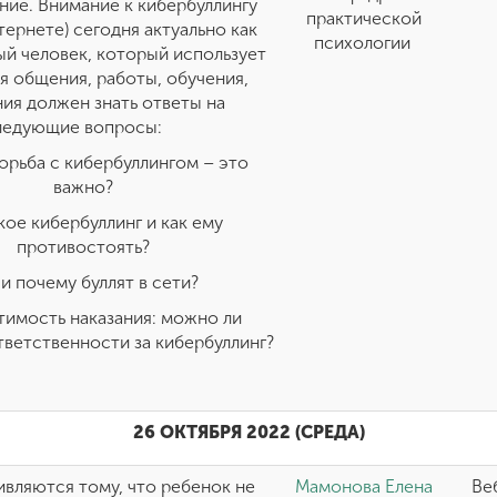
ние. Внимание к кибербуллингу
практической
тернете) сегодня актуально как
психологии
ый человек, который использует
я общения, работы, обучения,
ния должен знать ответы на
ледующие вопросы:
орьба с кибербуллингом – это
важно?
кое кибербуллинг и как ему
противостоять?
 и почему буллят в сети?
имость наказания: можно ли
тветственности за кибербуллинг?
26 ОКТЯБРЯ 2022 (СРЕДА)
вляются тому, что ребенок не
Мамонова Елена
Веб