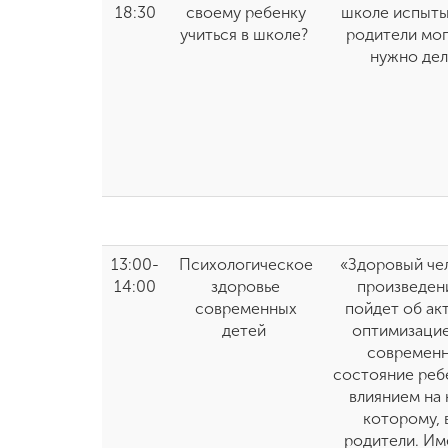
18:30
своему ребенку
школе испыты
учиться в школе?
родители мог
нужно дел
13:00-
Психологическое
«Здоровый чел
14:00
здоровье
произведени
современных
пойдет об ак
детей
оптимизацие
современн
состояние реб
влиянием на 
которому, 
родители. Им