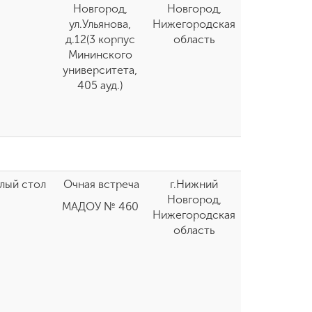
Новгород,
Новгород,
ул.Ульянова,
Нижегородская
д.12(3 корпус
область
Мининского
университета,
405 ауд.)
лый стол
Очная встреча
г.Нижний
Новгород,
МАДОУ № 460
Нижегородская
область