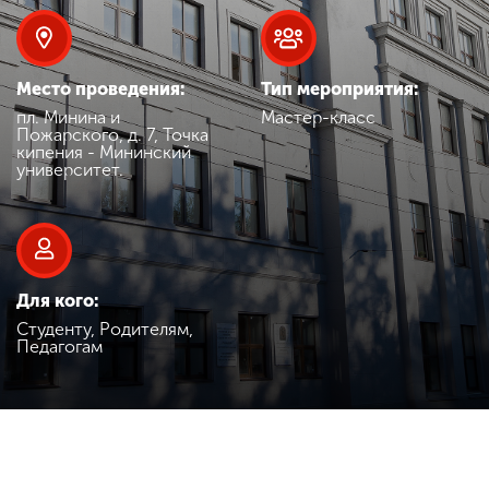
Обучение
Наука
Место проведения:
Тип мероприятия:
пл. Минина и
Мастер-класс
Пожарского, д. 7, Точка
кипения - Мининский
Международная
университет.
деятельность
Другие виды
деятельности
Для кого:
Студенту, Родителям,
Педагогам
Студенческая жизнь
Сведения об
образовательной
организации