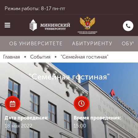
Режим работы: 8-17 пн-пт
ОБ УНИВЕРСИТЕТЕ
АБИТУРИЕНТУ
ОБУЧ
Главная
События
"Семейная гостиная"
Главная
"Семейная гостиная"
Об университете
Абитуриенту
Дата проведения:
Время проведения:
18 мая 2022
15:00