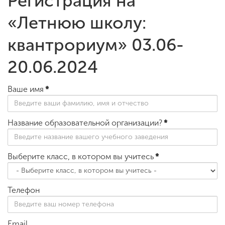
Регистрация на
«Летнюю школу:
ENG
SPN
CHI
квантрориум» 03.06-
20.06.2024
Приемная
Ваше имя
*
комиссия
+7 (831) 262-26-20
Название образовательной организации?
*
Выберите класс, в котором вы учитесь
*
Телефон
Email