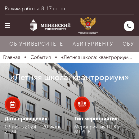
Режим работы: 8-17 пн-пт
ОБ УНИВЕРСИТЕТЕ
АБИТУРИЕНТУ
ОБУЧ
Главная
События
«Летняя школа: квантрориум...
Главная
«Летняя школа: квантрориум»
Об университете
Абитуриенту
Дата проведения:
Тип мероприятия:
03 июнь 2024 – 20 июнь
Мероприятия ПТК и
2024
МТУПК