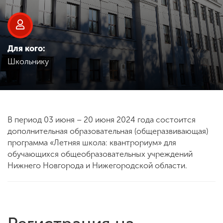
Обучение
Наука
Для кого:
Школьнику
Международная
деятельность
Другие виды
В период 03 июня – 20 июня 2024 года состоится
деятельности
дополнительная образовательная (общеразвивающая)
программа «Летняя школа: квантрориум» для
обучающихся общеобразовательных учреждений
Студенческая жизнь
Нижнего Новгорода и Нижегородской области.
Сведения об
образовательной
организации