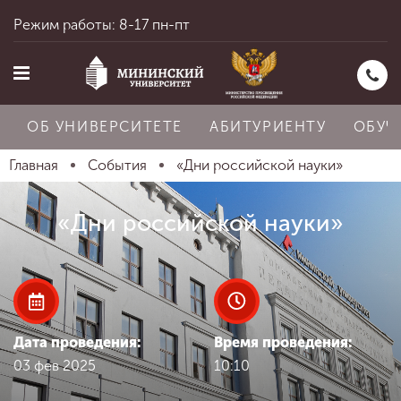
Режим работы: 8-17 пн-пт
ОБ УНИВЕРСИТЕТЕ
АБИТУРИЕНТУ
ОБУЧ
Главная
События
«Дни российской науки»
Главная
«Дни российской науки»
Об университете
Абитуриенту
Дата проведения:
Время проведения:
03 фев 2025
10:10