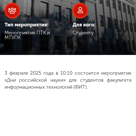
Обучение
Наука
Тип мероприятия:
Для кого:
Мероприятия ПТК и
Студенту
МТУПК
Международная
деятельность
Другие виды
3 февраля 2025 года в 10:10 состоится мероприятие
деятельности
«Дни российской науки» для студентов факультета
информационных технологий (ФИТ).
Студенческая жизнь
Сведения об
образовательной
организации