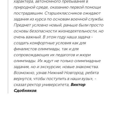
характера, автономного пребывания в
природной среде, оказанию первой помощи
пострадавшим. Старшеклассников ожидают
ENG
SPN
CHI
задания из курса по основам военной службы.
Предмет условно новый, раньше были просто
основы безопасности жизнедеятельности, но
очень важный. В этом году наша задача -
Приемная
создать комфортные условия как для
комиссия
финалистов олимпиады, так и для
+7 (831) 262-26-20
сопровождающих их педагогов и жюри
олимпиады. Их ждут не только олимпиадные
задания, но и экскурсии, новые знакомства.
Возможно, узнав Нижний Новгород, ребята
вернутся, чтобы поступить в наши вузы», -
сказал ректор университета,
Виктор
Сдобняков
.