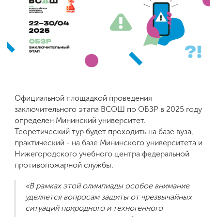
Обучение
Наука
Международная
деятельность
Официальной площадкой проведения
заключительного этапа ВСОШ по ОБЗР в 2025 году
Другие виды
определен Мининский университет.
деятельности
Теоретический тур будет проходить на базе вуза,
практический - на базе Мининского университета и
Нижегородского учебного центра федеральной
Студенческая жизнь
противопожарной службы.
«В рамках этой олимпиады особое внимание
Сведения об
уделяется вопросам защиты от чрезвычайных
образовательной
ситуаций природного и техногенного
организации