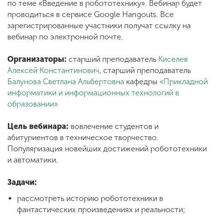
Обучение
по теме «Введение в робототехнику». Вебинар будет
проводиться в сервисе Google Hangouts. Все
зарегистрированные участники получат ссылку на
Наука
вебинар по электронной почте.
Организаторы:
старший преподаватель
Киселев
Международная
Алексей Константинович
, старший преподаватель
деятельность
Балунова Светлана Альбертовна
кафедры
«Прикладной
информатики и информационных технологий в
образовании»
Другие виды
деятельности
Цель вебинара:
вовлечение студентов и
абитуриентов в техническое творчество.
Популяризация новейших достижений робототехники
Студенческая жизнь
и автоматики.
Задачи:
Сведения об
рассмотреть историю робототехники в
образовательной
фантастических произведениях и реальности;
организации