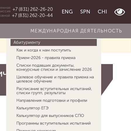
емная
+7 (831) 262-26-20
ENG
SPN
CHI
миссия
+7 (831) 262-20-44
овной
МЕЖДУНАРОДНАЯ ДЕЯТЕЛЬНОСТЬ
Об университете
Абитуриенту
Как и когда к нам поступить
Прием-2026 - правила приема
Списки подавших документы,
конкурсные списки и зачисление 2026
ических
Целевое обучение и правила приема на
целевое обучение
Расписание вступительных испытаний,
списки групп, результаты
Направления подготовки и профили
Калькулятор ЕГЭ
Калькулятор для выпускников СПО
Программы вступительных испытаний
Приемная комиссия