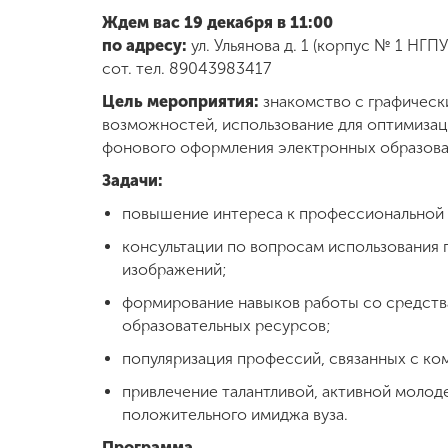
Ждем вас 19 декабря в 11:00
Международная
по адресу:
ул. Ульянова д. 1 (корпус № 1 НГПУ
деятельность
сот. тел. 89043983417
Цель мероприятия:
знакомство с графическ
Другие виды
возможностей, использование для оптимизаци
деятельности
фонового оформления электронных образова
Задачи:
Студенческая
повышение интереса к профессиональной 
жизнь
консультации по вопросам использования
изображений;
Сведения об
формирование навыков работы со средств
образовательной
организации
образовательных ресурсов;
популяризация профессий, связанных с ко
привлечение талантливой, активной молод
Приемная
комиссия
положительного имиджа вуза.
+7 (831) 262-26-20
Программа