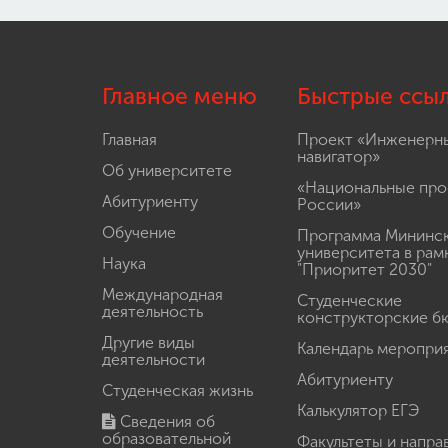
Главное меню
Быстрые ссы
Главная
Проект «Инженерн
навигатор»
Об университете
«Национальные про
Абитуриенту
России»
Обучение
Программа Мининс
университета в рам
Наука
"Приоритет 2030"
Международная
Студенческие
деятельность
конструкторские б
Другие виды
Календарь меропри
деятельности
Абитуриенту
Студенческая жизнь
Калькулятор ЕГЭ
Сведения об
образовательной
Факультеты и напра