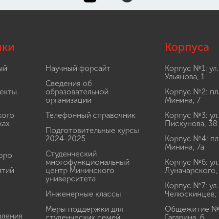
лки
Корпуса
ый
Научный форсайт
Корпус №1: ул.
Ульянова, 1
Сведения об
екты
образовательной
Корпус №2: пл
организации
Минина, 7
кого
Телефонный справочник
Корпус №3: ул.
ках
Пискунова, 38
Подготовительные курсы
2024-2025
Корпус №4: пл
Минина, 7а
Студенческий
юро
многофункциональный
Корпус №6: ул.
ятий
центр Мининского
Луначарского,
университета
Корпус №7: ул.
Инженерные классы
Челюскинцев, 
Меры поддержки для
Общежитие № 1
вления
студенческих семей
Гагарина, 6