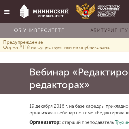
ОБ УНИВЕРСИТЕТЕ
АБИТУРИЕНТУ
Предупреждение
Главная
Форма #118 не существует или не опубликована.
Об университете
Вебинар «Редактиро
редакторах»
Абитуриенту
Обучение
19 декабря 2016 г. на базе кафедры приклад
организован вебинар по теме «Редактировани
Наука
Организатор:
старший преподаватель
Трухин