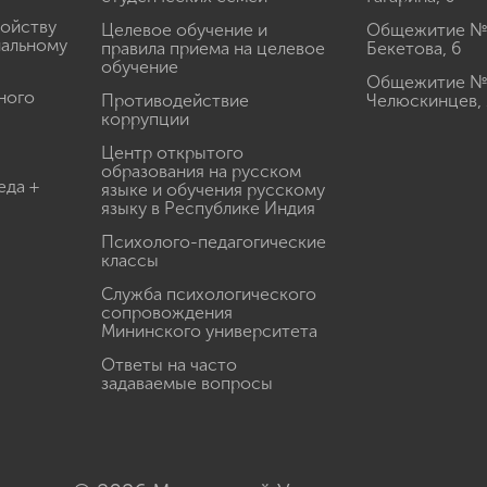
ройству
Целевое обучение и
Общежитие № 2
иальному
правила приема на целевое
Бекетова, 6
обучение
Общежитие № 3
ного
Противодействие
Челюскинцев, 
коррупции
Центр открытого
образования на русском
еда +
языке и обучения русскому
языку в Республике Индия
Психолого-педагогические
классы
Служба психологического
сопровождения
Мининского университета
Ответы на часто
задаваемые вопросы