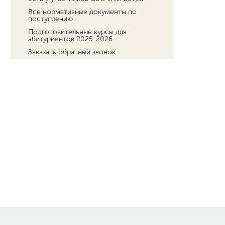
Все нормативные документы по
поступлению
Подготовительные курсы для
абитуриентов 2025-2026
Заказать обратный звонок
Кружковая деятельность в Мининском
университете
Заключительный этап Всероссийской
олимпиады школьников по основам
безопасности и защиты Родины
Научное общество учащихся «Эврика»
Обучение
Наука
Международная деятельность
Другие виды деятельности
Студенческая жизнь
Сведения об образовательной
организации