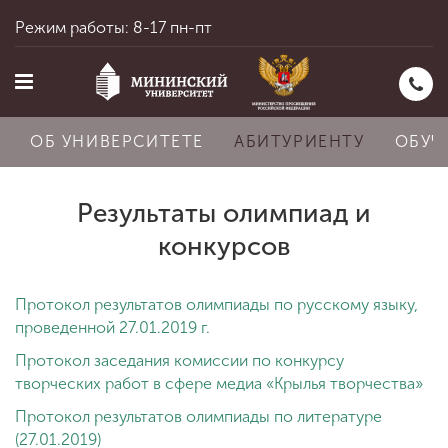
Режим работы: 8-17 пн-пт
ОБ УНИВЕРСИТЕТЕ
АБИТУРИЕНТУ
ОБУЧ
Результаты олимпиад и
Главная
конкурсов
Протокол результатов олимпиады по русскому языку,
Об университете
проведенной 27.01.2019 г.
Протокол заседания комиссии по конкурсу
Абитуриенту
творческих работ в сфере медиа «Крылья творчества»
Протокол результатов олимпиады по литературе
(27.01.2019)