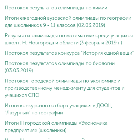
Обучение
Протокол результатов олимпиады по химии
Итоги ежегодной вузовской олимпиады по географии
Наука
для школьников 9 - 11 классов (02.03.2019)
Результаты олимпиады по математике среди учащихся
школ г. Н. Новгорода и области (3 февраля 2019 г.)
Международная
деятельность
Протокол результатов конкурса "История одной вещи"
Протокол результатов олимпиады по биологии
(03.03.2019)
Другие виды
деятельности
Протокол Городской олимпиады по экономике и
производственному менеджменту для студентов и
учащихся СПО
Студенческая жизнь
Итоги конкурсного отбора учащихся в ДООЦ
"Лазурный" по географии
Сведения об
Итоги III городской олимпиады «Экономика
образовательной
предприятия» (школьники)
организации