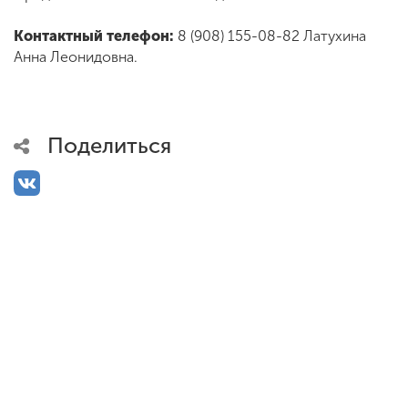
Обучение
Контактный телефон:
8 (908) 155-08-82 Латухина
Анна Леонидовна.
Наука
Международная
Поделиться
деятельность
Другие виды
деятельности
Студенческая жизнь
Сведения об
образовательной
организации