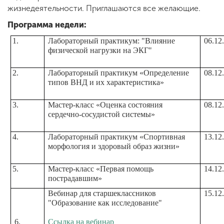
Обучение
жизнедеятельности. Приглашаются все желающие.
Программа недели:
Наука
1.
Лабораторный практикум: "Влияние
06.12
физической нагрузки на ЭКГ"
Международная
2.
Лабораторный практикум «Определение
08.12
деятельность
типов ВНД и их характеристика»
3.
Мастер-класс «Оценка состояния
08.12
сердечно-сосудистой системы»
Другие виды
деятельности
4.
Лабораторный практикум «Спортивная
13.12
морфология и здоровый образ жизни»
Студенческая жизнь
5.
Мастер-класс «Первая помощь
14.12
пострадавшим»
Вебинар для старшеклассников
15.12
Сведения об
"Образование как исследование"
образовательной
организации
6.
Ссылка на вебинар