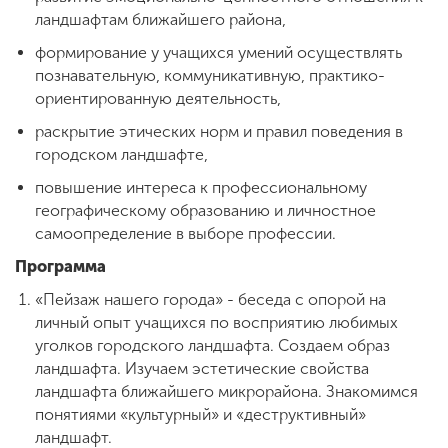
ландшафтам ближайшего района,
формирование у учащихся умений осуществлять
ENG
SPN
CHI
познавательную, коммуникативную, практико-
ориентированную деятельность,
раскрытие этических норм и правил поведения в
городском ландшафте,
Приемная
комиссия
повышение интереса к профессиональному
+7 (831) 262-26-20
географическому образованию и личностное
самоопределение в выборе профессии.
Программа
«Пейзаж нашего города» - беседа с опорой на
личный опыт учащихся по восприятию любимых
уголков городского ландшафта. Создаем образ
ландшафта. Изучаем эстетические свойства
ландшафта ближайшего микрорайона. Знакомимся
понятиями «культурный» и «деструктивный»
ландшафт.