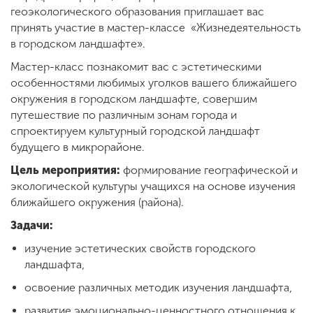
Обучение
геоэкологического образования приглашает вас
принять участие в мастер-классе «Жизнедеятельность
в городском ландшафте».
Наука
Мастер-класс познакомит вас с эстетическими
особенностями любимых уголков вашего ближайшего
окружения в городском ландшафте, совершим
Международная
деятельность
путешествие по различным зонам города и
спроектируем культурный городской ландшафт
будущего в микрорайоне.
Другие виды
Цель мероприятия:
формирование географической и
деятельности
экологической культуры учащихся на основе изучения
ближайшего окружения (района).
Студенческая жизнь
Задачи:
изучение эстетических свойств городского
ландшафта,
Сведения об
освоение различных методик изучения ландшафта,
образовательной
организации
развитие эмоционально-ценностного отношения к