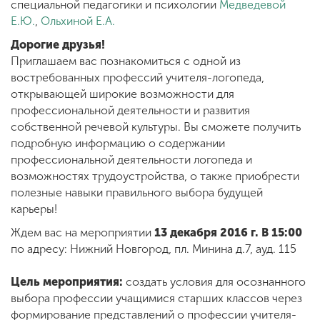
Обучение
специальной педагогики и психологии
Медведевой
Е.Ю.
,
Ольхиной Е.А.
Дорогие друзья!
Наука
Приглашаем вас познакомиться с одной из
востребованных профессий учителя-логопеда,
открывающей широкие возможности для
Международная
профессиональной деятельности и развития
деятельность
собственной речевой культуры. Вы сможете получить
подробную информацию о содержании
профессиональной деятельности логопеда и
Другие виды
возможностях трудоустройства, о также приобрести
деятельности
полезные навыки правильного выбора будущей
карьеры!
Студенческая жизнь
Ждем вас на мероприятии
13 декабря 2016 г. В 15:00
по адресу: Нижний Новгород, пл. Минина д.7, ауд. 115
Сведения об
Цель мероприятия:
создать условия для осознанного
образовательной
выбора профессии учащимися старших классов через
организации
формирование представлений о профессии учителя-