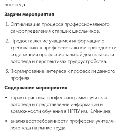
логопеда.
Задачи мероприятия
ENG
SPN
CHI
Оптимизация процесса профессионального
самоопределения старших школьников.
Предоставление учащимся информации о
требованиях к профессиональной пригодности,
Приемная
комиссия
содержании профессиональной деятельности
+7 (831) 262-26-20
логопеда и перспективах трудоустройства.
Формирование интереса к профессии данного
профиля.
Содержание мероприятия
характеристика профессиограммы учителя-
логопеда и представление информации и
возможности обучения в НГПУ им. К.Минина;
анализ востребованности профессии учителя-
логопеда на рынке труда;