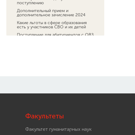
поступлению
Дополнительный прием и
дополнительное зачисление 2024
Какие льготы в сфере образования
есть у участников СВО и их детей
Поступление для абитуриентов с ОВЗ
и инвалидностью
Кружковая деятельность в Мининском
университете
Заключительный этап Всероссийской
олимпиады школьников по основам
безопасности и защиты Родины
Обучение
Наука
Международная деятельность
Другие виды деятельности
Студенческая жизнь
Сведения об образовательной
Факультеты
организации
Факультет гуманитарных наук