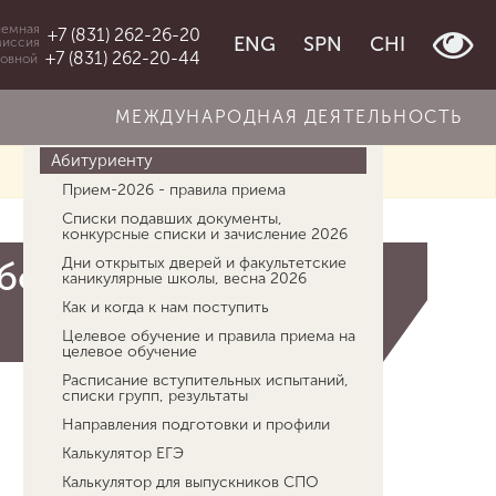
емная
+7 (831) 262-26-20
ENG
SPN
CHI
миссия
+7 (831) 262-20-44
овной
МЕЖДУНАРОДНАЯ ДЕЯТЕЛЬНОСТЬ
Об университете
Абитуриенту
Прием-2026 - правила приема
Списки подавших документы,
конкурсные списки и зачисление 2026
Дни открытых дверей и факультетские
аботоспособности
каникулярные школы, весна 2026
Как и когда к нам поступить
Целевое обучение и правила приема на
целевое обучение
Расписание вступительных испытаний,
списки групп, результаты
Направления подготовки и профили
Калькулятор ЕГЭ
Калькулятор для выпускников СПО