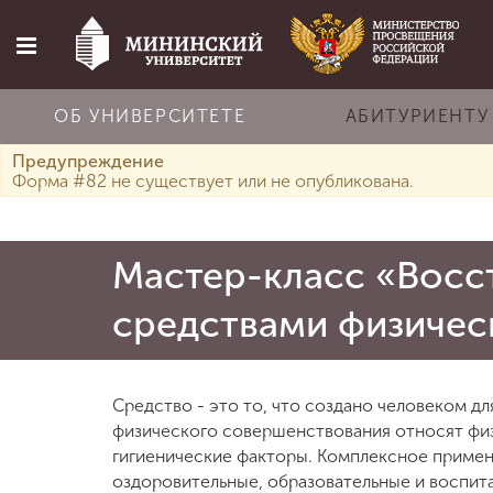
ОБ УНИВЕРСИТЕТЕ
АБИТУРИЕНТУ
Предупреждение
Главная
Форма #82 не существует или не опубликована.
Об университете
Мастер-класс «Восс
средствами физичес
Абитуриенту
Обучение
Средство - это то, что создано человеком д
физического совершенствования относят фи
гигиенические факторы. Комплексное примен
Наука
оздоровительные, образовательные и воспита