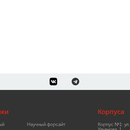
лки
Корпуса
ый
Научный форсайт
Корпус №1: ул.
Ульянова, 1