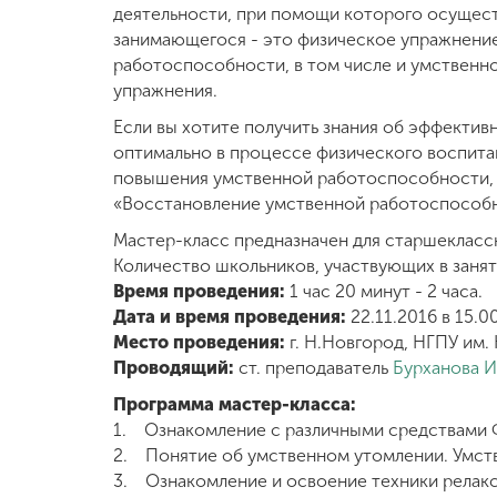
деятельности, при помощи которого осущест
занимающегося - это физическое упражнение
Международная
деятельность
работоспособности, в том числе и умственн
упражнения.
Если вы хотите получить знания об эффективн
Другие виды
оптимально в процессе физического воспита
деятельности
повышения умственной работоспособности, 
«Восстановление умственной работоспособн
Студенческая
Мастер-класс предназначен для старшекласс
жизнь
Количество школьников, участвующих в заняти
Время проведения:
1 час 20 минут - 2 часа.
Дата и время проведения:
22.11.2016 в 15.0
Сведения об
образовательной
Место проведения:
г. Н.Новгород, НГПУ им. К
организации
Проводящий:
ст. преподаватель
Бурханова И
Программа мастер-класса:
1. Ознакомление с различными средствами Ф
Приемная
комиссия
2. Понятие об умственном утомлении. Умств
+7 (831) 262-26-20
3. Ознакомление и освоение техники релак