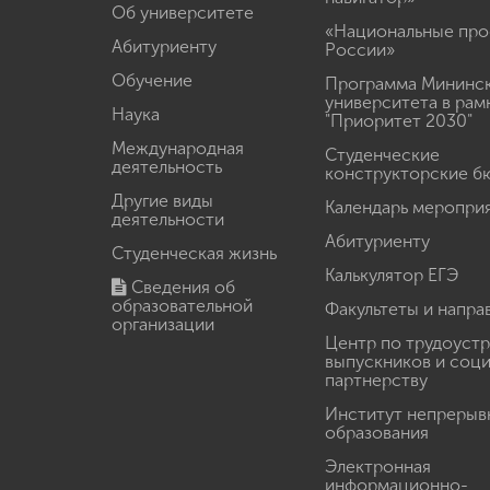
Об университете
«Национальные про
Абитуриенту
России»
Обучение
Программа Мининс
университета в рам
Наука
"Приоритет 2030"
Международная
Студенческие
деятельность
конструкторские б
Другие виды
Календарь меропри
деятельности
Абитуриенту
Студенческая жизнь
Калькулятор ЕГЭ
Сведения об
образовательной
Факультеты и напра
организации
Центр по трудоуст
выпускников и соц
партнерству
Институт непрерыв
образования
Электронная
информационно-