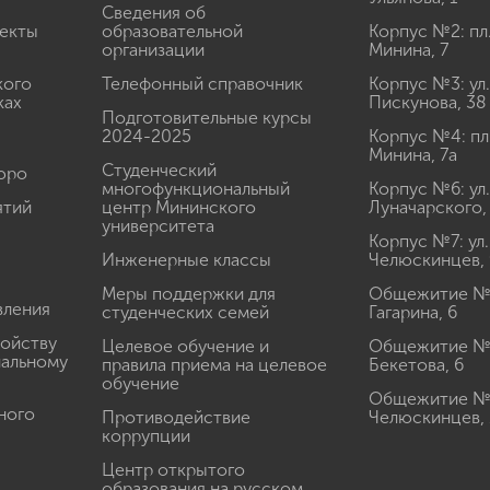
Сведения об
екты
образовательной
Корпус №2: пл
организации
Минина, 7
кого
Телефонный справочник
Корпус №3: ул.
ках
Пискунова, 38
Подготовительные курсы
2024-2025
Корпус №4: пл
Минина, 7а
Студенческий
юро
многофункциональный
Корпус №6: ул.
ятий
центр Мининского
Луначарского,
университета
Корпус №7: ул.
Инженерные классы
Челюскинцев, 
Меры поддержки для
Общежитие № 1
вления
студенческих семей
Гагарина, 6
ройству
Целевое обучение и
Общежитие № 2
иальному
правила приема на целевое
Бекетова, 6
обучение
Общежитие № 3
ного
Противодействие
Челюскинцев, 
коррупции
Центр открытого
образования на русском