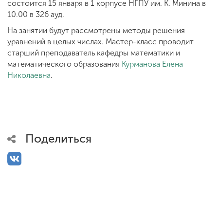
Обучение
состоится 15 января в 1 корпусе НГПУ им. К. Минина в
10.00 в 326 ауд.
На занятии будут рассмотрены методы решения
Наука
уравнений в целых числах. Мастер-класс проводит
старший преподаватель кафедры математики и
математического образования
Курманова Елена
Международная
Николаевна
.
деятельность
Другие виды
деятельности
Поделиться
Студенческая жизнь
Сведения об
образовательной
организации