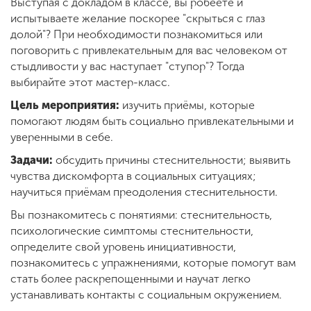
Обучение
Выступая с докладом в классе, вы робеете и
испытываете желание поскорее "скрыться с глаз
долой"? При необходимости познакомиться или
Наука
поговорить с привлекательным для вас человеком от
стыдливости у вас наступает "ступор"? Тогда
выбирайте этот мастер-класс.
Международная
Цель мероприятия:
изучить приёмы, которые
деятельность
помогают людям быть социально привлекательными и
уверенными в себе.
Задачи:
обсудить причины стеснительности; выявить
Другие виды
деятельности
чувства дискомфорта в социальных ситуациях;
научиться приёмам преодоления стеснительности.
Вы познакомитесь с понятиями: стеснительность,
Студенческая жизнь
психологические симптомы стеснительности,
определите свой уровень инициативности,
познакомитесь с упражнениями, которые помогут вам
Сведения об
стать более раскрепощенными и научат легко
образовательной
устанавливать контакты с социальным окружением.
организации