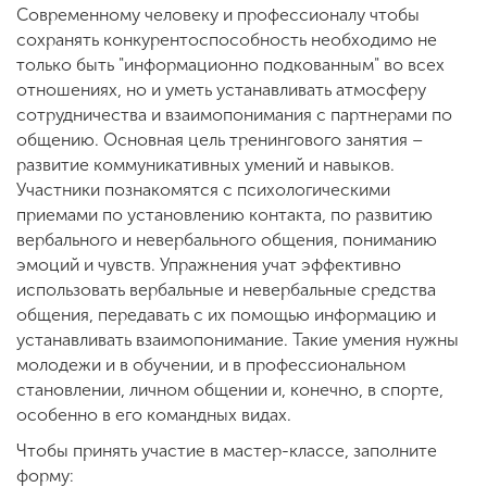
Обучение
Современному человеку и профессионалу чтобы
сохранять конкурентоспособность необходимо не
только быть "информационно подкованным" во всех
Наука
отношениях, но и уметь устанавливать атмосферу
сотрудничества и взаимопонимания с партнерами по
общению. Основная цель тренингового занятия –
Международная
развитие коммуникативных умений и навыков.
деятельность
Участники познакомятся с психологическими
приемами по установлению контакта, по развитию
вербального и невербального общения, пониманию
Другие виды
эмоций и чувств. Упражнения учат эффективно
деятельности
использовать вербальные и невербальные средства
общения, передавать с их помощью информацию и
устанавливать взаимопонимание. Такие умения нужны
Студенческая жизнь
молодежи и в обучении, и в профессиональном
становлении, личном общении и, конечно, в спорте,
особенно в его командных видах.
Сведения об
образовательной
Чтобы принять участие в мастер-классе, заполните
организации
форму: