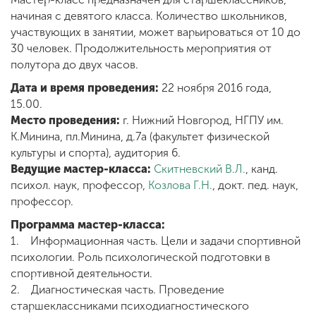
начиная с девятого класса. Количество школьников,
участвующих в занятии, может варьироваться от 10 до
ENG
SPN
CHI
30 человек. Продолжительность мероприятия от
полутора до двух часов.
Дата и время проведения:
22 ноября 2016 года,
15.00.
Приемная
Место проведения:
г. Нижний Новгород, НГПУ им.
комиссия
К.Минина, пл.Минина, д.7а (факультет физической
+7 (831) 262-26-20
культуры и спорта), аудитория 6.
Ведущие мастер-класса:
Скитневский В.Л.
, канд.
психол. наук, профессор,
Козлова Г.Н.
, докт. пед. наук,
профессор.
Программа мастер-класса:
1. Информационная часть. Цели и задачи спортивной
психологии. Роль психологической подготовки в
спортивной деятельности.
2. Диагностическая часть. Проведение
старшеклассниками психодиагностического