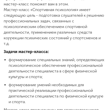
Обучение
мастер-класс поможет вам в этом.
Мастер-класс «Спортивная психология» имеет
следующую цель - подготовка слушателей к решению
Наука
профессиональных задач, связанных с
психологическим обеспечением спортивной
деятельности, применением различных средств
Международная
коррекции психических состояний у спортсменов и
деятельность
т.д.
Задачи мастер-класса:
Другие виды
формирование специальных знаний, определяющих
деятельности
психологическое обеспечение профессиональной
деятельности специалиста в сфере физической
культуры и спорта;
Студенческая жизнь
формирование умений необходимых для
практической реализации профессиональной
деятельности специалиста по физической культуре
Сведения об
образовательной
и спорта.
организации
Мастер-класс предназначен для старшеклассников,