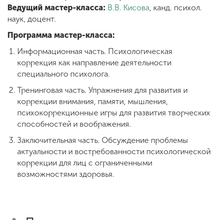
Ведущий мастер-класса:
В.В. Кисова
, канд. психол.
наук, доцент.
ENG
SPN
CHI
Программа мастер-класса:
Информационная часть. Психологическая
коррекция как направление деятельности
специального психолога.
Приемная
комиссия
Тренинговая часть. Упражнения для развития и
+7 (831) 262-26-20
коррекции внимания, памяти, мышления,
психокоррекционные игры для развития творческих
способностей и воображения.
Заключительная часть. Обсуждение проблемы
актуальности и востребованности психологической
коррекции для лиц с ограниченными
возможностями здоровья.