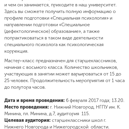
Обучение
и чем он занимается, приходите в наш университет.
Здесь вы сможете получить полную информацию о
профиле подготовки «Специальная психология» и
Наука
направлении подготовки «Специальное
(дефектологическое) образование», а также
попрактиковаться в таком виде деятельности
Международная
специального психолога как психологическая
деятельность
коррекция.
Мастер-класс предназначен для старшеклассников,
Другие виды
начиная с восьмого класса. Количество школьников,
деятельности
участвующих в занятии может варьироваться от 15 до
25 человек. Продолжительность мероприятия от 1 часа
до полутора часов.
Студенческая жизнь
Дата и время проведения:
6 февраля 2017 года; 13.20.
Место проведения:
г. Нижний Новгород, НГПУ им. К.
Сведения об
Минина, пл. Минина, д.7, аудитория 115.
образовательной
Целевая аудитория:
старшеклассники школ г.
организации
Нижнего Новгорода и Нижегородской области.