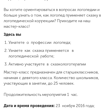
Обучение
Вы хотите ориентироваться в вопросах логопедии и
больше узнать о том, как логопед применяет сказку в
Наука
логопедической коррекции? Приходите на наш
мастер-класс!
Здесь вы
Международная
деятельность
Узнатете о профессии логопеда;
Узнаете как сказка применяется в
логопедической работе;
Другие виды
деятельности
Активно участвуете в сказкологотерапии
Мастер-класс предназначен для старшеклассников,
начиная с девятого класса. Количество школьников,
Студенческая жизнь
участвующих в занятии, до 25 человек.
Продолжительность мероприятия 1 час.
Сведения об
образовательной
организации
Дата и время проведения:
23 ноября 2016 года;