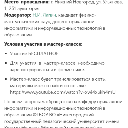
Место проведения:
г. Нижний Новгород, ул. Ульянова,
1, 231 аудитория.
Модератор:
Н.И. Лапин
, кандидат физико-
ENG
SPN
CHI
математических наук, доцент прикладной
информатики и информационных технологий в
образовании.
Условия участия в мастер-классе:
Приемная
комиссия
Участие БЕСПЛАТНОЕ.
+7 (831) 262-26-20
Для участия в мастер-классе необходимо
зарегистрироваться в форме ниже.
Мастер-класс будет транслироваться в сеть,
материалы можно найти по ссылке
https://www.youtube.com/watch?v=xwi4xbkh4mU
По всем вопросам обращаться на кафедру прикладной
информатики и информационных технологий в
образовании ФГБОУ ВО «Нижегородский
государственный педагогический университет имени
Козьмы Минина» (Мининский университет) по