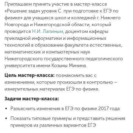
Обучение
Приглашаем принять участие в мастер-классе
«Решение задач уровня С при подготовке к ЕГЭ по
физике» для учащихся школ и колледжей г. Нижнего
Наука
Новгорода и Нижегородской области, который
проводится
Н.И. Лапиным
, доцентом кафедры
прикладной информатики и информационных
Международная
технологий в образовании факультета естественных,
деятельность
математических и компьютерных наук
Нижегородского государственного педагогического
университета имени Козьмы Минина.
Другие виды
деятельности
Цель мастер-класса:
познакомить вас с
изменениями, которые произошли в контрольно –
измерительных материалах ЕГЭ по физике.
Студенческая жизнь
Задачи мастер-класса:
Разъяснить изменения в ЕГЭ по физике 2017 года
Сведения об
Показать типовые примеры и представить решения
образовательной
примеров из различных вариантов ЕГЭ
организации