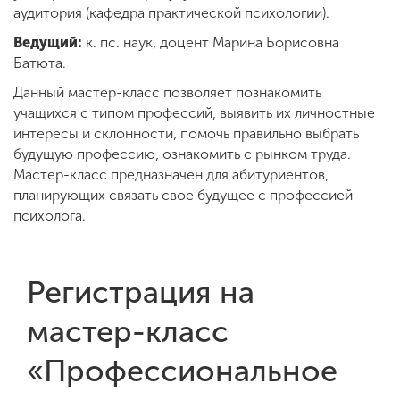
Обучение
аудитория (кафедра практической психологии).
Ведущий:
к. пс. наук, доцент Марина Борисовна
Батюта.
Наука
Данный мастер-класс позволяет познакомить
учащихся с типом профессий, выявить их личностные
Международная
интересы и склонности, помочь правильно выбрать
деятельность
будущую профессию, ознакомить с рынком труда.
Мастер-класс предназначен для абитуриентов,
планирующих связать свое будущее с профессией
Другие виды
психолога.
деятельности
Регистрация на
Студенческая жизнь
мастер-класс
Сведения об
«Профессиональное
образовательной
организации