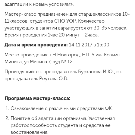
адаптации к новым условиям».
Мастер-класс предназначен для старшеклассников 10-
ENG
SPN
CHI
11классов, студентов СПО УОР. Количество
участвующих в занятии варьируется от 30-35 человек.
Время проведения 1час 20 минут – 2часа.
Дата и время проведения:
14.11.2017 в 15:00
Приемная
Место проведения: г.Н.Новгород, НГПУ им. Козьмы
комиссия
+7 (831) 262-26-20
Минина, ул.Минина 7, ауд.№ 12
Проводящий: ст. преподаватель Бурханова И.Ю., ст.
преподаватель Реутова О.В.
Программа мастер-класса:
Ознакомление с различными средствами ФК.
Понятие об адаптации организма. Умственная
работоспособность студента и средства ее
восстановления.