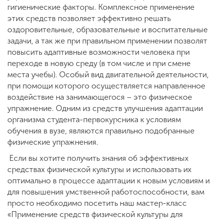
Обучение
гигиенические факторы. Комплексное применение
этих средств позволяет эффективно решать
оздоровительные, образовательные и воспитательные
Наука
задачи, а так же при правильном применении позволят
повысить адаптивные возможности человека при
переходе в новую среду (в том числе и при смене
Международная
места учебы). Особый вид двигательной деятельности,
деятельность
при помощи которого осуществляется направленное
воздействие на занимающегося – это физическое
упражнение. Одним из средств улучшения адаптации
Другие виды
организма студента-первокурсника к условиям
деятельности
обучения в вузе, являются правильно подобранные
физические упражнения.
Студенческая жизнь
Если вы хотите получить знания об эффективных
средствах физической культуры и использовать их
оптимально в процессе адаптации к новым условиям и
Сведения об
для повышения умственной работоспособности, вам
образовательной
просто необходимо посетить наш мастер-класс
организации
«Применение средств физической культуры для