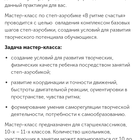
Обучение
данный практикум для вас.
Мастер-класс по степ-аэробике «В ритме счастья»
Наука
проводится с целью овладения комплексом базовых
шагов степ-аэробики, создания условий для развития
творческого потенциала обучающихся.
Международная
Задача мастер-класса:
деятельность
создание условий для развития творческих,
физических качеств ребенка посредством занятий
степ-аэробикой;
Другие виды
деятельности
развитие координации и точности движений,
быстроты двигательной реакции, ориентировки в
пространстве, чувства ритма;
Студенческая жизнь
формирование умения саморегуляции творческой
деятельности, потребности к самообразованию.
Сведения об
Мастер-класс предназначен для старшеклассников,
образовательной
10-х – 11-х классов. Количество школьников,
организации
участвующих в занятии может варьироваться от 10 до