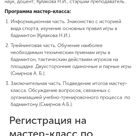
наук, доцент; Кулакова Н.И., старший преподаватель .
Программа мастер-класса:
ENG
SPN
CHI
Информационная часть. Знакомство с историей
вида спорта, изучение основных правил игры в
бадминтон (Кулакова Н.И.).
Трейнинговая часть. Обучение наиболее
Приемная
необходимым техническим приемам игры в
комиссия
бадминтон, тактическим действиям игроков на
+7 (831) 262-26-20
площадке. Двухсторонние одиночные и парные игры
(Смирнов А. Б.).
Заключительная часть. Подведение итогов мастер-
класса. Обсуждение вопросов, связанных с
организацией учебно-тренировочного процесса по
бадминтону (Смирнов А.Б.).
Регистрация на
мастер-класс по