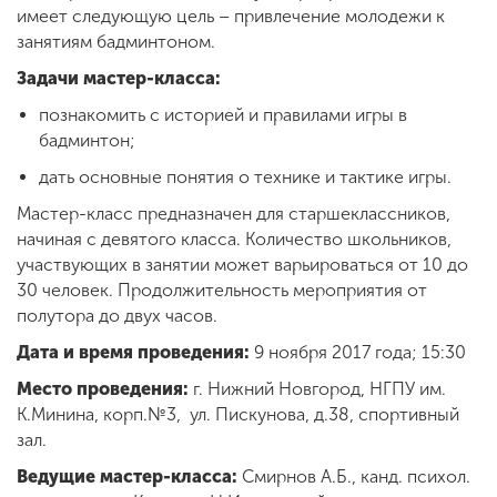
Обучение
имеет следующую цель – привлечение молодежи к
занятиям бадминтоном.
Задачи мастер-класса:
Наука
познакомить с историей и правилами игры в
бадминтон;
Международная
дать основные понятия о технике и тактике игры.
деятельность
Мастер-класс предназначен для старшеклассников,
начиная с девятого класса. Количество школьников,
Другие виды
участвующих в занятии может варьироваться от 10 до
деятельности
30 человек. Продолжительность мероприятия от
полутора до двух часов.
Дата и время проведения:
9 ноября 2017 года; 15:30
Студенческая жизнь
Место проведения:
г. Нижний Новгород, НГПУ им.
К.Минина, корп.№3, ул. Пискунова, д.38, спортивный
Сведения об
зал.
образовательной
Ведущие мастер-класса:
Смирнов А.Б., канд. психол.
организации