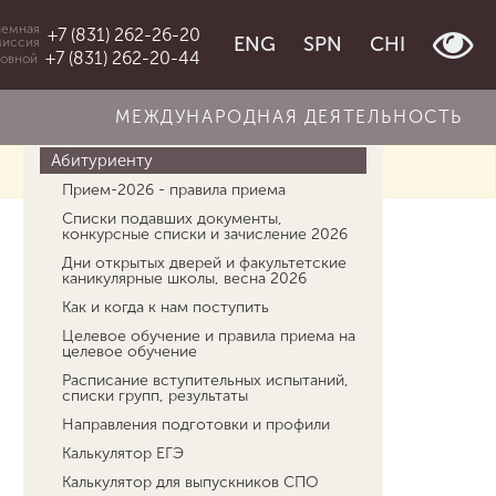
емная
+7 (831) 262-26-20
ENG
SPN
CHI
миссия
+7 (831) 262-20-44
овной
МЕЖДУНАРОДНАЯ ДЕЯТЕЛЬНОСТЬ
Об университете
Абитуриенту
Прием-2026 - правила приема
Списки подавших документы,
конкурсные списки и зачисление 2026
Дни открытых дверей и факультетские
каникулярные школы, весна 2026
Как и когда к нам поступить
Целевое обучение и правила приема на
целевое обучение
Расписание вступительных испытаний,
списки групп, результаты
Направления подготовки и профили
Калькулятор ЕГЭ
Калькулятор для выпускников СПО