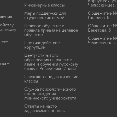
Корпус №7: ул.
Инженерные классы
Челюскинцев, 
Меры поддержки для
Общежитие № 1
вления
студенческих семей
Гагарина, 6
ройству
Целевое обучение и
Общежитие № 2
иальному
правила приема на целевое
Бекетова, 6
обучение
Общежитие № 3
ного
Противодействие
Челюскинцев, 
коррупции
Центр открытого
образования на русском
еда +
языке и обучения русскому
языку в Республике Индия
Психолого-педагогические
классы
Служба психологического
сопровождения
Мининского университета
Ответы на часто
задаваемые вопросы