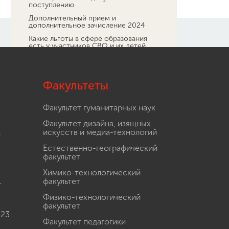
поступлению
Дополнительный прием и
дополнительное зачисление 2024
Какие льготы в сфере образования
есть у участников СВО и их детей
Поступление для абитуриентов с ОВЗ
и инвалидностью
Кружковая деятельность в Мининском
Факультеты
университете
Заключительный этап Всероссийской
олимпиады школьников по основам
Факультет гуманитарных наук
безопасности и защиты Родины
Факультет дизайна, изящных
Обучение
.
искусств и медиа-технологий
Наука
Естественно-географический
Международная деятельность
факультет
Другие виды деятельности
Химико-технологический
.
Студенческая жизнь
факультет
Сведения об образовательной
Физико-технологический
организации
факультет
 23
Факультет педагогики