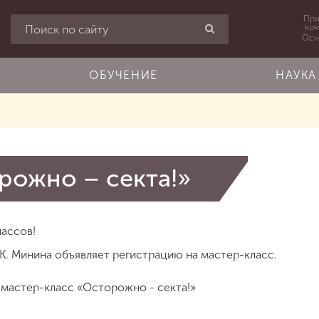
При
ко
Осн
ОБУЧЕНИЕ
НАУКА
рожно – секта!»
лассов!
К. Минина объявляет регистрацию на мастер-класс.
т мастер-класс «Осторожно - секта!»