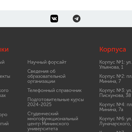
лки
Корпуса
ый
Научный форсайт
Корпус №1: ул.
Ульянова, 1
Сведения об
екты
образовательной
Корпус №2: пл
организации
Минина, 7
кого
Телефонный справочник
Корпус №3: ул.
ках
Пискунова, 38
Подготовительные курсы
2024-2025
Корпус №4: пл
Минина, 7а
Студенческий
юро
многофункциональный
Корпус №6: ул.
ятий
центр Мининского
Луначарского,
университета