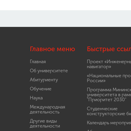
Главное меню
Быстрые ссы
Главная
Проект «Инженерн
навигатор»
Об университете
«Национальные про
Абитуриенту
России»
Обучение
Программа Мининс
университета в рам
Наука
"Приоритет 2030"
Международная
Студенческие
деятельность
конструкторские б
Другие виды
Календарь меропри
деятельности