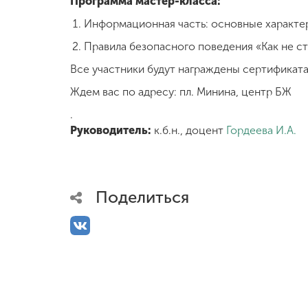
Программа мастер-класса:
Информационная часть: основные характер
Международная
деятельность
Правила безопасного поведения «Как не с
Все участники будут награждены сертификата
Другие виды
Ждем вас по адресу: пл. Минина, центр БЖ
деятельности
.
Руководитель:
к.б.н., доцент
Гордеева И.А.
Студенческая
жизнь
Поделиться
Сведения об
образовательной
организации
Приемная
комиссия
+7 (831) 262-26-20