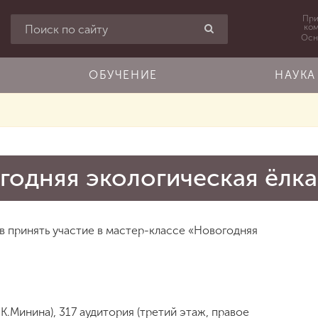
При
ко
Осн
ОБУЧЕНИЕ
НАУКА
годняя экологическая ёлка
в принять участие в мастер-классе «Новогодняя
 К.Минина), 317 аудитория (третий этаж, правое