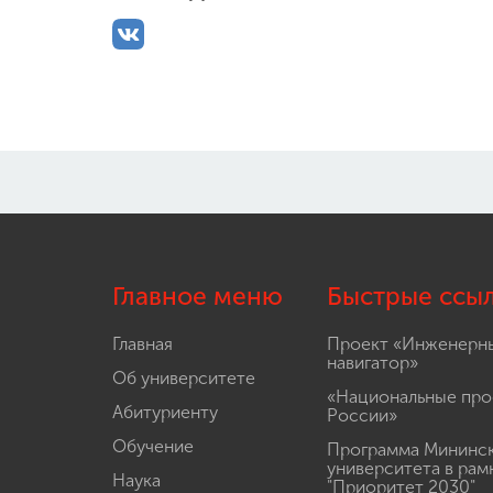
Главное меню
Быстрые ссы
Главная
Проект «Инженерн
навигатор»
Об университете
«Национальные про
Абитуриенту
России»
Обучение
Программа Мининс
университета в рам
Наука
"Приоритет 2030"