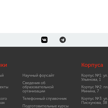
лки
Корпуса
ый
Научный форсайт
Корпус №1: ул.
Ульянова, 1
Сведения об
екты
образовательной
Корпус №2: пл
организации
Минина, 7
кого
Телефонный справочник
Корпус №3: ул.
ках
Пискунова, 38
Подготовительные курсы