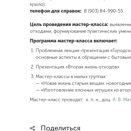
крыло).
Международная
телефон для справок:
8 (903) 84-990-55.
деятельность
Цель проведения мастер-класса:
выявлени
отходами, формирование практических умени
Другие виды
деятельности
Программа мастер-класса включает:
Проблемная лекция-презентация «Городск
основные аспекты в обращении с бытовым
Студенческая
жизнь
Презентация «Вторая жизнь отходов»
Мастер-классы в малых группах:
— «Новая жизнь старым вещам: новогодние
Сведения об
образовательной
— «Изготовление елочных игрушек из втор
организации
Мастер-класс проводят: к. п. н., доц.
А. В. Ма
Приемная
комиссия
+7 (831) 262-26-20
Поделиться