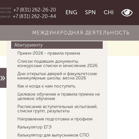
емная
+7 (831) 262-26-20
ENG
SPN
CHI
миссия
+7 (831) 262-20-44
овной
МЕЖДУНАРОДНАЯ ДЕЯТЕЛЬНОСТЬ
Об университете
Абитуриенту
Прием-2026 - правила приема
Списки подавших документы,
конкурсные списки и зачисление 2026
Дни открытых дверей и факультетские
»
каникулярные школы, весна 2026
Как и когда к нам поступить
Целевое обучение и правила приема на
целевое обучение
Расписание вступительных испытаний,
списки групп, результаты
Направления подготовки и профили
Калькулятор ЕГЭ
Калькулятор для выпускников СПО