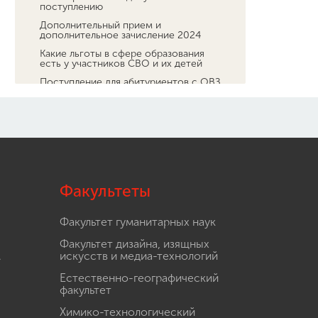
поступлению
Дополнительный прием и
дополнительное зачисление 2024
Какие льготы в сфере образования
есть у участников СВО и их детей
Поступление для абитуриентов с ОВЗ
и инвалидностью
Кружковая деятельность в Мининском
университете
Заключительный этап Всероссийской
олимпиады школьников по основам
безопасности и защиты Родины
Обучение
Факультеты
Наука
Международная деятельность
Факультет гуманитарных наук
Другие виды деятельности
Факультет дизайна, изящных
Студенческая жизнь
.
искусств и медиа-технологий
Сведения об образовательной
Естественно-географический
организации
факультет
Химико-технологический