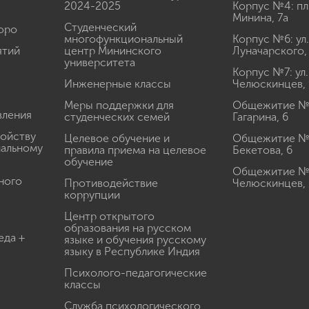
2024-2025
Корпус №4: пл
Минина, 7а
Студенческий
юро
многофункциональный
Корпус №6: ул.
ятий
центр Мининского
Луначарского,
университета
Корпус №7: ул.
Инженерные классы
Челюскинцев, 
Меры поддержки для
Общежитие № 1
вления
студенческих семей
Гагарина, 6
ройству
Целевое обучение и
Общежитие № 2
иальному
правила приема на целевое
Бекетова, 6
обучение
Общежитие № 3
ного
Противодействие
Челюскинцев, 
коррупции
Центр открытого
образования на русском
еда +
языке и обучения русскому
языку в Республике Индия
Психолого-педагогические
классы
Служба психологического