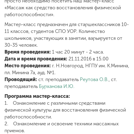
просто необходимо посетить наш мастер-класс
«Массаж как средство восстановления физической
работоспособности».
ENG
SPN
CHI
Мастер-класс предназначен для старшеклассников 10-
11 классов, студентов СПО УОР. Количество
школьников, участвующих в занятии, варьируется от
30-35 человек.
Приемная
Время проведения:
1 час 20 минут - 2 часа.
комиссия
Дата и время проведения:
21.11.2016 в 15.00
+7 (831) 262-26-20
Место проведения:
г. Н.Новгород, НГПУ им. К.Минина,
пл. Минина 7а, ауд. №1.
Проводящий:
ст. преподаватель
Реутова О.В.
, ст.
преподаватель
Бурханова И.Ю.
Программа мастер-класса:
1. Ознакомление с различными средствами
физической культуры для восстановления физической
работоспособности.
2. Ознакомление и освоение техники массажных
приемов.