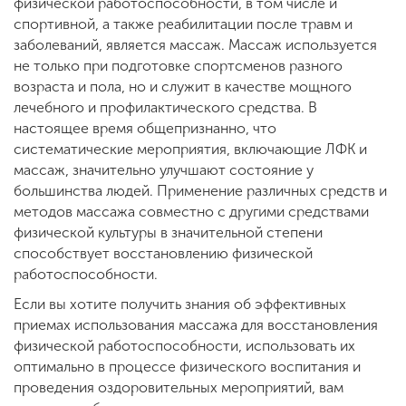
Обучение
физической работоспособности, в том числе и
спортивной, а также реабилитации после травм и
заболеваний, является массаж. Массаж используется
Наука
не только при подготовке спортсменов разного
возраста и пола, но и служит в качестве мощного
лечебного и профилактического средства. В
настоящее время общепризнанно, что
Международная
деятельность
систематические мероприятия, включающие ЛФК и
массаж, значительно улучшают состояние у
большинства людей. Применение различных средств и
Другие виды
методов массажа совместно с другими средствами
деятельности
физической культуры в значительной степени
способствует восстановлению физической
работоспособности.
Студенческая жизнь
Если вы хотите получить знания об эффективных
приемах использования массажа для восстановления
физической работоспособности, использовать их
Сведения об
оптимально в процессе физического воспитания и
образовательной
проведения оздоровительных мероприятий, вам
организации