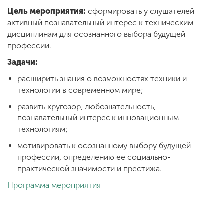
Цель мероприятия:
сформировать у слушателей
активный познавательный интерес к техническим
ENG
SPN
CHI
дисциплинам для осознанного выбора будущей
профессии.
Задачи:
расширить знания о возможностях техники и
Приемная
технологии в современном мире;
комиссия
+7 (831) 262-26-20
развить кругозор, любознательность,
познавательный интерес к инновационным
технологиям;
мотивировать к осознанному выбору будущей
профессии, определению ее социально-
практической значимости и престижа.
Программа мероприятия