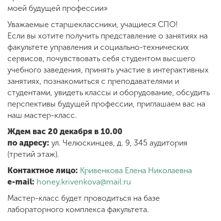
Обучение
моей будущей профессии»
Уважаемые старшеклассники, учащиеся СПО!
Наука
Если вы хотите получить представление о занятиях на
факультете управления и социально-технических
сервисов, почувствовать себя студентом высшего
учебного заведения, принять участие в интерактивных
Международная
деятельность
занятиях, познакомиться с преподавателями и
студентами, увидеть классы и оборудование, обсудить
перспективы будущей профессии, приглашаем вас на
Другие виды
наш мастер-класс.
деятельности
Ждем вас 20 декабря в 10.00
по адресу:
ул. Челюскинцев, д. 9, 345 аудитория
(третий этаж).
Студенческая жизнь
Контактное лицо:
Кривенкова Елена Николаевна
e-mail:
honey.krivenkova@mail.ru
Сведения об
Мастер-класс будет проводиться на базе
образовательной
лабораторного комплекса факультета.
организации