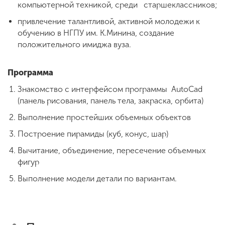
компьютерной техникой, среди старшеклассников;
привлечение талантливой, активной молодежи к
ENG
SPN
CHI
обучению в НГПУ им. К.Минина, создание
положительного имиджа вуза.
Программа
Приемная
Знакомство с интерфейсом программы AutoCad
комиссия
(панель рисования, панель тела, закраска, орбита)
+7 (831) 262-26-20
Выполнение простейших объемных объектов
Построение пирамиды (куб, конус, шар)
Вычитание, объединение, пересечение объемных
фигур
Выполнение модели детали по вариантам.