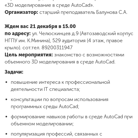
Обучение
«3D моделирование в среде AutoCad».
Организатор:
старший преподаватель Балунова С.А.
Наука
Ждем вас 21 декабря в 15.00
по адресу:
ул. Челюскинцев д.9 (Автозаводский корпус
НГПУ им. К.Минина), 529 аудитория (4 этаж, правое
Международная
крыло). сот.тел. 89200311947
деятельность
Цель мероприятия:
знакомство с возможностями
объемного 3D моделирования в среде AutoCad.
Другие виды
Задачи:
деятельности
повышение интереса к профессиональной
деятельности IT специалиста;
Студенческая жизнь
консультации по вопросам использования
программных среды AutoCad;
формирование навыков работы в среде AutoCad при
Сведения об
объемном моделировании;
образовательной
организации
популяризация профессий, связанных с