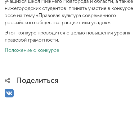
Обучение
учащихся школ Нижнего Новгорода и области, а также
нижегородских студентов принять участие в конкурсе
эссе на тему «Правовая культура современного
Наука
российского общества: расцвет или упадок».
Этот конкурс проводится с целью повышения уровня
правовой грамотности.
Международная
Положение о конкурсе
деятельность
Другие виды
деятельности
Поделиться
Студенческая жизнь
Сведения об
образовательной
организации