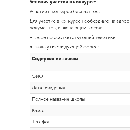
Условия участия в конкурсе:
Международная
Участие в конкурсе бесплатное.
деятельность
Для участие в конкурсе необходимо на адре
документов, включающий в себя:
Другие виды
эссе по соответствующей тематике;
деятельности
заявку по следующей форме:
Содержание заявки
Студенческая
жизнь
ФИО
Сведения об
Дата рождения
образовательной
организации
Полное название школы
Класс
Приемная
комиссия
Телефон
+7 (831) 262-26-20