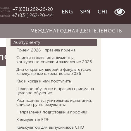
емная
+7 (831) 262-26-20
ENG
SPN
CHI
миссия
+7 (831) 262-20-44
овной
МЕЖДУНАРОДНАЯ ДЕЯТЕЛЬНОСТЬ
Об университете
Абитуриенту
Прием-2026 - правила приема
he City»
Списки подавших документы,
конкурсные списки и зачисление 2026
Дни открытых дверей и факультетские
каникулярные школы, весна 2026
Как и когда к нам поступить
Целевое обучение и правила приема на
целевое обучение
Расписание вступительных испытаний,
списки групп, результаты
Направления подготовки и профили
Калькулятор ЕГЭ
Калькулятор для выпускников СПО