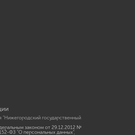
u
ции
я "Нижегородский государственный
еральным законом от 29.12.2012 №
152-ФЗ "О персональных данных"
,