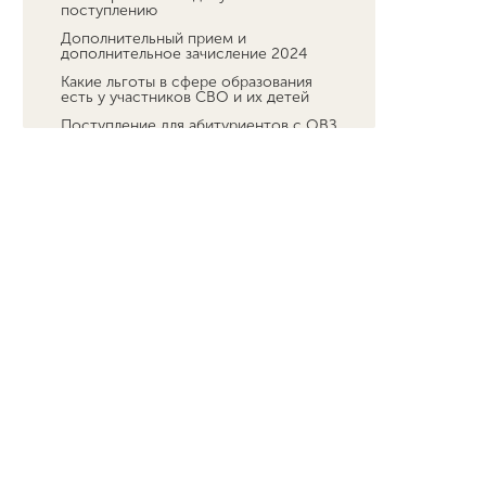
поступлению
Дополнительный прием и
дополнительное зачисление 2024
Какие льготы в сфере образования
есть у участников СВО и их детей
Поступление для абитуриентов с ОВЗ
и инвалидностью
Кружковая деятельность в Мининском
университете
Заключительный этап Всероссийской
олимпиады школьников по основам
безопасности и защиты Родины
Обучение
Наука
Международная деятельность
Другие виды деятельности
Студенческая жизнь
Сведения об образовательной
организации