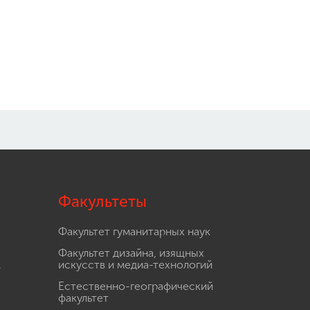
Факультеты
Факультет гуманитарных наук
Факультет дизайна, изящных
.
искусств и медиа-технологий
Естественно-географический
факультет