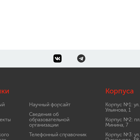
лки
Корпуса
ый
Научный форсайт
Корпус №1: ул.
Ульянова, 1
Сведения об
екты
образовательной
Корпус №2: пл
организации
Минина, 7
кого
Телефонный справочник
Корпус №3: ул.
ках
Пискунова, 38