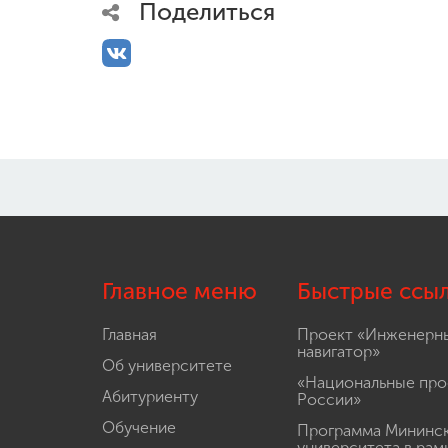
Поделиться
Главное меню
Быстрые ссы
Главная
Проект «Инженерн
навигатор»
Об университете
«Национальные про
Абитуриенту
России»
Обучение
Программа Мининс
университета в рам