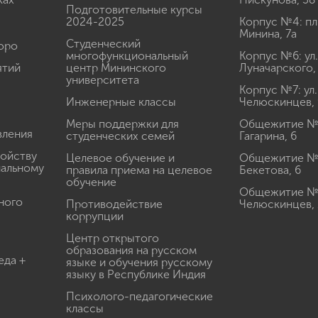
Подготовительные курсы
2024-2025
Корпус №4: пл
Минина, 7а
Студенческий
юро
многофункциональный
Корпус №6: ул.
ятий
центр Мининского
Луначарского,
университета
Корпус №7: ул.
Инженерные классы
Челюскинцев, 
Меры поддержки для
Общежитие № 1
вления
студенческих семей
Гагарина, 6
ройству
Целевое обучение и
Общежитие № 2
иальному
правила приема на целевое
Бекетова, 6
обучение
Общежитие № 3
ного
Противодействие
Челюскинцев, 
коррупции
Центр открытого
образования на русском
еда +
языке и обучения русскому
языку в Республике Индия
Психолого-педагогические
классы