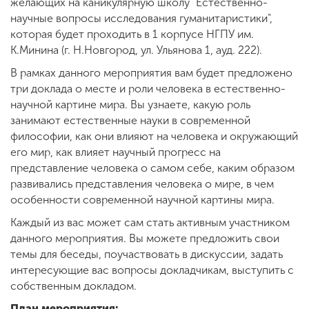
Обучение
желающих на каникулярную школу "Естественно-
научные вопросы исследования гуманитаристики",
которая будет проходить в 1 корпусе НГПУ им.
Наука
К.Минина (г. Н.Новгород, ул. Ульянова 1, ауд. 222).
В рамках данного мероприятия вам будет предложено
три доклада о месте и роли человека в естественно-
Международная
научной картине мира. Вы узнаете, какую роль
деятельность
занимают естественные науки в современной
философии, как они влияют на человека и окружающий
его мир, как влияет научный прогресс на
Другие виды
представление человека о самом себе, каким образом
деятельности
развивались представления человека о мире, в чем
особенности современной научной картины мира.
Студенческая жизнь
Каждый из вас может сам стать активным участником
данного мероприятия. Вы можете предложить свои
темы для беседы, поучаствовать в дискуссии, задать
интересующие вас вопросы докладчикам, выступить с
Сведения об
образовательной
собственным докладом.
организации
План мероприятия: