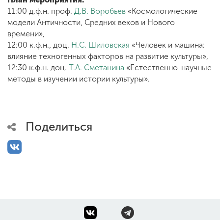
11:00 д.ф.н. проф.
Д.В. Воробьев
«Космологические
модели Античности, Средних веков и Нового
ENG
SPN
CHI
времени»,
12:00 к.ф.н., доц.
Н.С. Шиловская
«Человек и машина:
влияние техногенных факторов на развитие культуры»,
12:30 к.ф.н. доц.
Т.А. Сметанина
«Естественно-научные
методы в изучении истории культуры».
Приемная
комиссия
+7 (831) 262-26-20
Поделиться