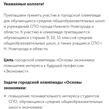
Обучение
Уважаемые коллеги!
Приглашаем принять участие в городской олимпиаде
Наука
для обучающихся средних общеобразовательных школ
и учреждений СПО города Нижнего Новгорода и
области. К участию в олимпиаде приглашаются
Международная
обучающиеся старших 9, 10, 11 классов средних
деятельность
общеобразовательных школ, а также учащиеся СПО г.
Н. Новгорода и области.
Другие виды
Цель
городской олимпиады «Основы экономики:
деятельности
повышение интереса к будущей профессии
«Экономист».
Студенческая жизнь
Задачи городской олимпиады «Основы
экономики:
Сведения об
повышение познавательного интереса студентов
образовательной
СПО, обучающихся средних общеобразовательных
организации
школ к экономике;