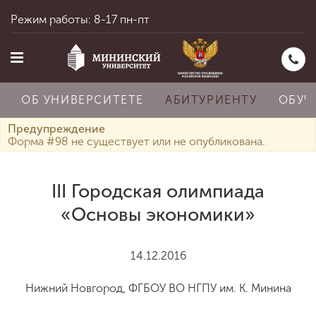
Режим работы: 8-17 пн-пт
ОБ УНИВЕРСИТЕТЕ
АБИТУРИЕНТУ
ОБУЧ
Предупреждение
Форма #98 не существует или не опубликована.
Главная
III Городская олимпиада
«Основы экономики»
Об университете
14.12.2016
Абитуриенту
Нижний Новгород, ФГБОУ ВО НГПУ им. К. Минина