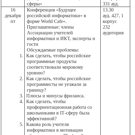
сферы»
331 ауд.
16
Конференция «Будущее
13.30
декабря
российской информатики» в
ауд. 427, 1
ENG
SPN
CHI
пт
форме World Cafe».
корпус
Приглашенные: члены
232
Ассоциации учителей
аудитория
информатики и ИКТ, эксперты и
гости
Приемная
Обсуждаемые проблемы:
комиссия
1.
Как сделать, чтобы российские
+7 (831) 262-26-20
программные продукты
соответствовали мировому
уровню?
2.
Как сделать, чтобы российские
программисты не уезжали за
границу?
3.
Плюсы и минусы фриланса.
4.
Как сделать, чтобы
профориентационная работа со
школьниками в
IT
-сферу была
эффективной?
5.
Какова роль учителя
информатики в мотивации