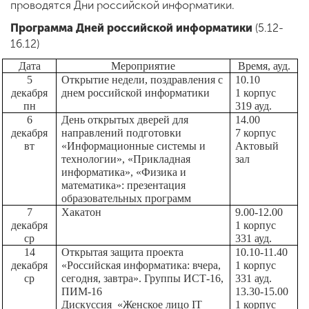
Обучение
проводятся Дни российской информатики.
Программа Дней российской информатики
(5.12-
16.12)
Наука
Дата
Мероприятие
Время, ауд.
5
Открытие недели, поздравления с
10.10
декабря
днем российской информатики
1 корпус
Международная
пн
319 ауд.
деятельность
6
День открытых дверей для
14.00
декабря
направлений подготовки
7 корпус
вт
«Информационные системы и
Актовый
Другие виды
технологии», «Прикладная
зал
информатика», «Физика и
деятельности
математика»: презентация
образовательных программ
7
Хакатон
9.00-12.00
Студенческая жизнь
декабря
1 корпус
ср
331 ауд.
14
Открытая защита проекта
10.10-11.40
декабря
«Российская информатика: вчера,
1 корпус
Сведения об
ср
сегодня, завтра». Группы ИСТ-16,
331 ауд.
образовательной
ПИМ-16
13.30-15.00
организации
Дискуссия
«Женское лицо
IT
1 корпус