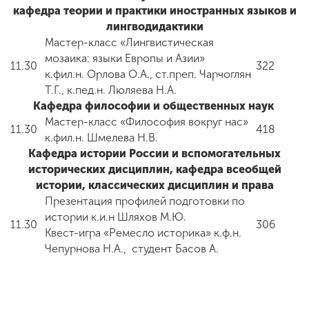
кафедра теории и практики иностранных языков и
лингводидактики
Мастер-класс «Лингвистическая
ENG
SPN
CHI
мозаика: языки Европы и Азии»
11.30
322
к.фил.н. Орлова О.А., ст.преп. Чарчоглян
Т.Г., к.пед.н. Люляева Н.А.
Кафедра философии и общественных наук
Приемная
Мастер-класс «Философия вокруг нас»
комиссия
11.30
418
к.фил.н. Шмелева Н.В.
+7 (831) 262-26-20
Кафедра истории России и вспомогательных
исторических дисциплин, кафедра всеобщей
истории, классических дисциплин и права
Презентация профилей подготовки по
истории к.и.н Шляхов М.Ю.
11.30
306
Квест-игра «Ремесло историка» к.ф.н.
Чепурнова Н.А., студент Басов А.