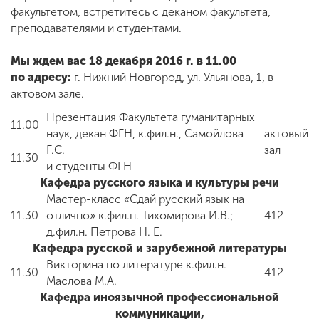
Обучение
факультетом, встретитесь с деканом факультета,
преподавателями и студентами.
Наука
Мы ждем вас 18 декабря 2016 г. в 11.00
по адресу:
г. Нижний Новгород, ул. Ульянова, 1, в
актовом зале.
Международная
деятельность
Презентация Факультета гуманитарных
11.00
наук, декан ФГН, к.фил.н., Самойлова
актовый
–
Г.С.
зал
11.30
Другие виды
и студенты ФГН
деятельности
Кафедра русского языка и культуры речи
Мастер-класс «Сдай русский язык на
11.30
отлично» к.фил.н. Тихомирова И.В.;
412
Студенческая жизнь
д.фил.н. Петрова Н. Е.
Кафедра русской и зарубежной литературы
Викторина по литературе к.фил.н.
11.30
412
Сведения об
Маслова М.А.
образовательной
Кафедра иноязычной профессиональной
организации
коммуникации,