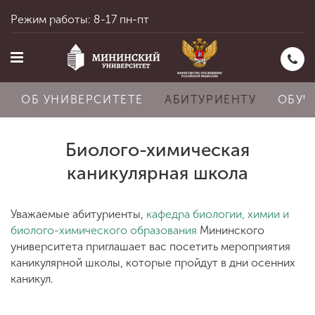
Режим работы: 8-17 пн-пт
ОБ УНИВЕРСИТЕТЕ
АБИТУРИЕНТУ
ОБУЧ
Биолого-химическая
Главная
каникулярная школа
Уважаемые абитуриенты,
кафедра биологии, химии и
Об университете
биолого-химического образования
Мининского
университета приглашает вас посетить мероприятия
каникулярной школы, которые пройдут в дни осенних
Абитуриенту
каникул.