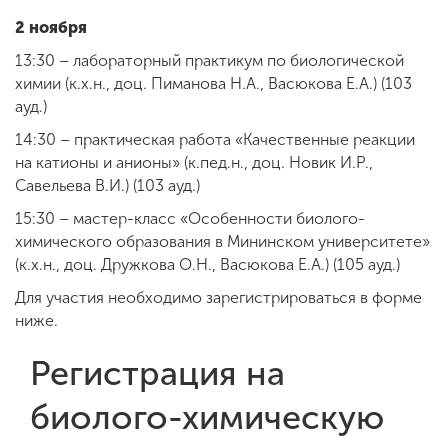
2 ноября
13:30 – лабораторный практикум по биологической
ENG
SPN
CHI
химии (к.х.н., доц. Пиманова Н.А., Васюкова Е.А.) (103
ауд.)
14:30 – практическая работа «Качественные реакции
на катионы и анионы» (к.пед.н., доц. Новик И.Р.,
Приемная
комиссия
Савельева В.И.) (103 ауд.)
+7 (831) 262-26-20
15:30 – мастер-класс «Особенности биолого-
химического образования в Мининском университете»
(к.х.н., доц. Дружкова О.Н., Васюкова Е.А.) (105 ауд.)
Для участия необходимо зарегистрироваться в форме
ниже.
Регистрация на
биолого-химическую