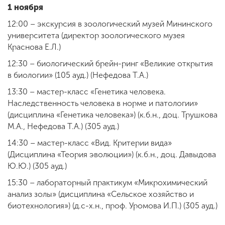
Обучение
1 ноября
12:00 – экскурсия в зоологический музей Мининского
университета (директор зоологического музея
Наука
Краснова Е.Л.)
12:30 – биологический брейн-ринг «Великие открытия
Международная
в биологии» (105 ауд.) (Нефедова Т.А.)
деятельность
13:30 – мастер-класс «Генетика человека.
Наследственность человека в норме и патологии»
(дисциплина «Генетика человека») (к.б.н., доц. Трушкова
Другие виды
М.А., Нефедова Т.А.) (305 ауд.)
деятельности
14:30 – мастер-класс «Вид. Критерии вида»
(Дисциплина «Теория эволюции») (к.б.н., доц. Давыдова
Студенческая жизнь
Ю.Ю.) (305 ауд.)
15:30 – лабораторный практикум «Микрохимический
анализ золы» (дисциплина «Сельское хозяйство и
Сведения об
биотехнология») (д.с-х.н., проф. Уромова И.П.) (305 ауд.)
образовательной
организации