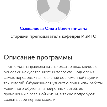
Обучение
Наука
Смышляева Ольга Валентиновна
Международная
старший преподаватель кафедры ИиИТО
деятельность
Другие виды
Описание программы
деятельности
Программа направлена на знакомство школьников с
основами искусственного интеллекта – одного из
Студенческая жизнь
самых передовых направлений современной науки и
технологий. Обучающиеся узнают о принципах работы
машинного обучения и нейронных сетей, их
Сведения об
применении в реальной жизни, а также попробуют
образовательной
создать свои первые модели.
организации