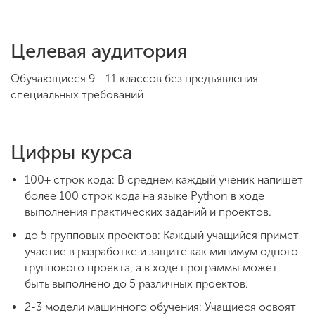
ENG
SPN
CHI
Целевая аудитория
Обучающиеся 9 - 11 классов без предъявления
специальных требований
Приемная
комиссия
+7 (831) 262-26-20
Цифры курса
100+ строк кода: В среднем каждый ученик напишет
более 100 строк кода на языке Python в ходе
выполнения практических заданий и проектов.
до 5 групповых проектов: Каждый учащийся примет
участие в разработке и защите как минимум одного
группового проекта, а в ходе программы может
быть выполнено до 5 различных проектов.
2-3 модели машинного обучения: Учащиеся освоят