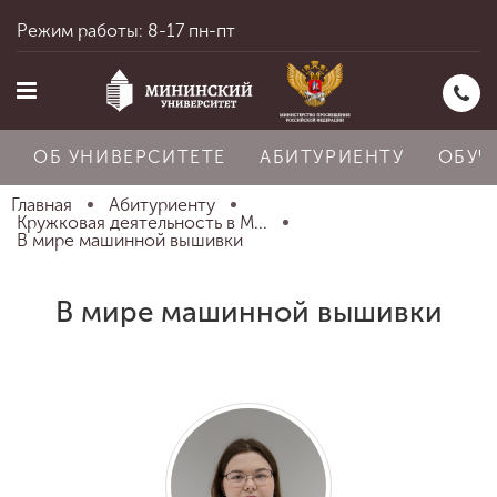
Режим работы: 8-17 пн-пт
ОБ УНИВЕРСИТЕТЕ
АБИТУРИЕНТУ
ОБУЧ
Главная
Абитуриенту
Кружковая деятельность в М...
В мире машинной вышивки
Главная
В мире машинной вышивки
Об университете
Абитуриенту