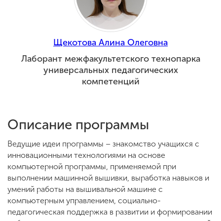
Обучение
Наука
Щекотова Алина Олеговна
Лаборант межфакультетского технопарка
универсальных педагогических
Международная
деятельность
компетенций
Другие виды
Описание программы
деятельности
Ведущие идеи программы – знакомство учащихся с
инновационными технологиями на основе
Студенческая жизнь
компьютерной программы, применяемой при
выполнении машинной вышивки, выработка навыков и
умений работы на вышивальной машине с
Сведения об
компьютерным управлением, социально-
образовательной
педагогическая поддержка в развитии и формировании
организации